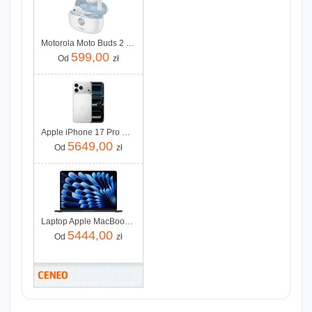
Motorola Moto Buds 2 Plus Anc Biały
599,00
Od
zł
Apple iPhone 17 Pro Max 256GB Srebrny
5649,00
Od
zł
Laptop Apple MacBook Air 13,6"/M5/16GB/512GB/macOS (MDHE4ZEA)
5444,00
Od
zł