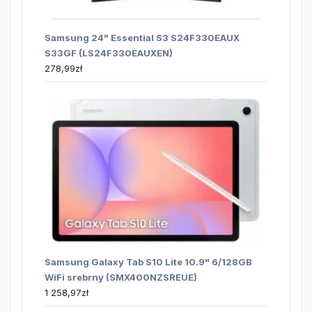
Samsung 24" Essential S3 S24F330EAUX
S33GF (LS24F330EAUXEN)
278,99
zł
Samsung Galaxy Tab S10 Lite 10.9" 6/128GB
WiFi srebrny (SMX400NZSREUE)
1 258,97
zł