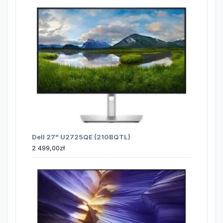
Dell 27" U2725QE (210BQTL)
2 499,00
zł