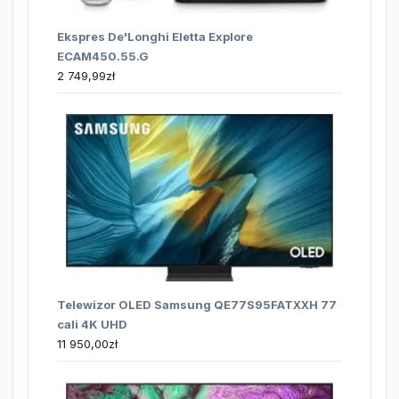
Ekspres De'Longhi Eletta Explore
ECAM450.55.G
2 749,99
zł
Telewizor OLED Samsung QE77S95FATXXH 77
cali 4K UHD
11 950,00
zł