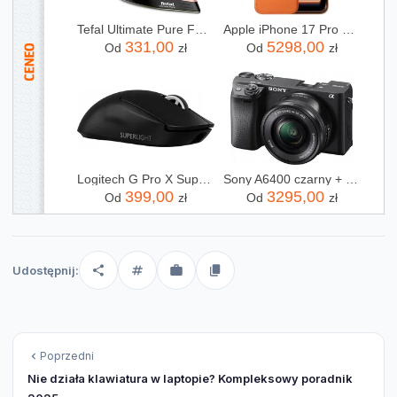
Tefal Ultimate Pure FV9845
Apple iPhone 17 Pro 256GB Kosmiczny pomarańcz
331,00
5298,00
Od
zł
Od
zł
Logitech G Pro X Superlight 2 (910007554)
Sony A6400 czarny + 16-50mm
399,00
3295,00
Od
zł
Od
zł
Udostępnij:
Poprzedni
Nie działa klawiatura w laptopie? Kompleksowy poradnik