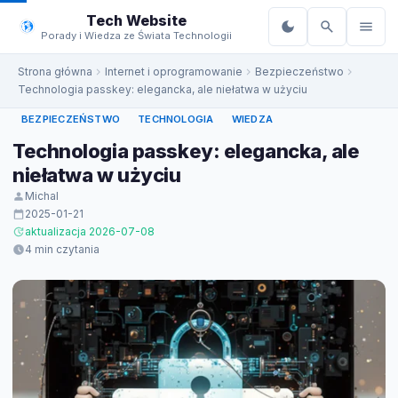
do
Tech Website
treści
Porady i Wiedza ze Świata Technologii
Strona główna
Internet i oprogramowanie
Bezpieczeństwo
Technologia passkey: elegancka, ale niełatwa w użyciu
BEZPIECZEŃSTWO
TECHNOLOGIA
WIEDZA
Technologia passkey: elegancka, ale
niełatwa w użyciu
Michal
2025-01-21
aktualizacja 2026-07-08
4 min czytania