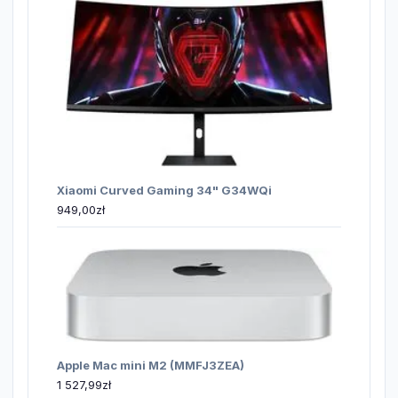
Xiaomi Curved Gaming 34" G34WQi
949,00
zł
Apple Mac mini M2 (MMFJ3ZEA)
1 527,99
zł