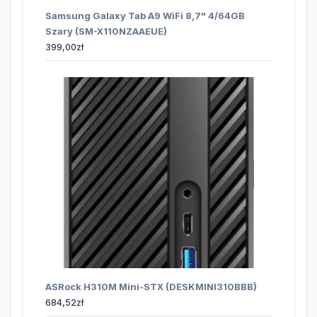
Samsung Galaxy Tab A9 WiFi 8,7" 4/64GB
Szary (SM-X110NZAAEUE)
399,00
zł
ASRock H310M Mini-STX (DESKMINI310BBB)
684,52
zł