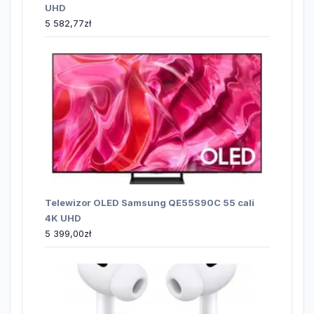
UHD
5 582,77
zł
Telewizor OLED Samsung QE55S90C 55 cali
4K UHD
5 399,00
zł