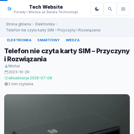
do
Tech Website
treści
Porady i Wiedza ze Świata Technologii
Strona główna
Elektronika
Telefon nie czyta karty SIM – Przyczyny i Rozwiązania
ELEKTRONIKA
SMARTFONY
WIEDZA
Telefon nie czyta karty SIM – Przyczyny
i Rozwiązania
Michal
2023-10-29
aktualizacja 2026-07-08
2 min czytania