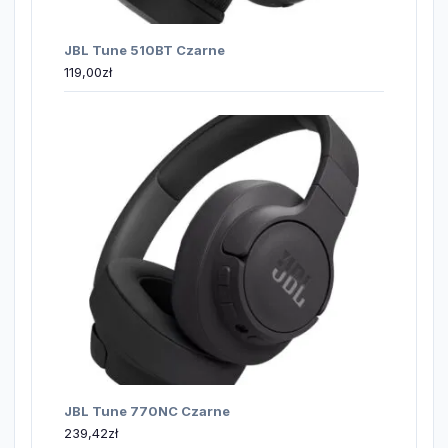
JBL Tune 510BT Czarne
119,00
zł
JBL Tune 770NC Czarne
239,42
zł