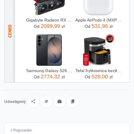
Gigabyte Radeon RX 9060 XT GAMING OC 16GB GDDR6 FSR (GVR9060XTGAMINGOC16GD)
Apple AirPods 4 (MXP63ZM/A)
2099,99
531,96
Od
zł
Od
zł
Samsung Galaxy S26 SM-S942 12/256GB Czarny
Tefal frytkownica beztłuszczowa Air Fryer EY8328 Easy Fry Infrared 7L
2774,32
528,00
Od
zł
Od
zł
Udostępnij:
Poprzedni