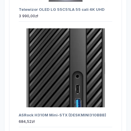
Telewizor OLED LG 55C51LA 55 cali 4K UHD
3 990,00
zł
ASRock H310M Mini-STX (DESKMINI310BBB)
684,52
zł