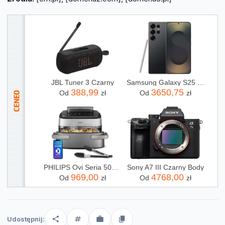
JBL Tuner 3 Czarny
Samsung Galaxy S25 Ultra SM-S938 12/256GB Tytanowy Czarny
388,99
3650,75
Od
zł
Od
zł
PHILIPS Ovi Seria 5000 Ultra Megabasket NA565/02
Sony A7 III Czarny Body
969,00
4768,00
Od
zł
Od
zł
Udostępnij: