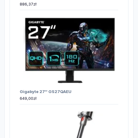
886,37
zł
Gigabyte 27'' GS27QAEU
649,00
zł