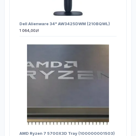
Dell Alienware 34" AW3425DWM (210BQWL)
1 064,00
zł
AMD Ryzen 7 5700X3D Tray (100000001503)