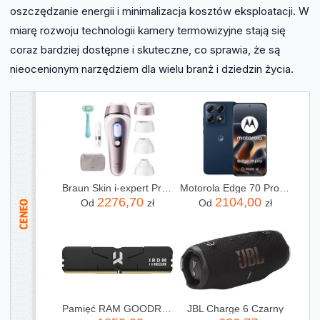
oszczędzanie energii i minimalizacja kosztów eksploatacji. W
miarę rozwoju technologii kamery termowizyjne stają się
coraz bardziej dostępne i skuteczne, co sprawia, że są
nieocenionym narzędziem dla wielu branż i dziedzin życia.
Braun Skin i-expert Pro IPL PL7432
Motorola Edge 70 Pro 8/256GB Granatowy
2276,70
2104,00
Od
zł
Od
zł
Pamięć RAM GOODRAM IRDM 32GB 2x16GB 6000MHz DDR5 CL30 DIMM (IR6000D564L30S32GDC)
JBL Charge 6 Czarny