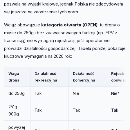
pozwala na wyjątki krajowe, jednak Polska nie zdecydowała
się jeszcze na zaostrzenie tych norm.
Wciąż obowiązuje
kategoria otwarta (OPEN)
: tu drony o
masie do 250g i bez zaawansowanych funkcji (np. FPV z
transmisją) nie wymagają rejestracji, jeśli operator nie
prowadzi działalności gospodarczej. Tabela poniżej pokazuje
kluczowe wymagania na 2026 rok:
Waga
Działalność
Działalność
Rejestrac
drona
rekreacyjna
komercyjna
obowiązk
do 250g
Tak
Nie
Nie*
251g–
Tak
Tak
Tak
900g
powyżej