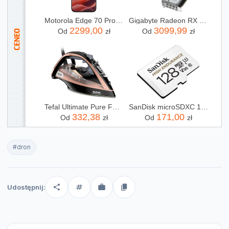
Motorola Edge 70 Pro 8/256GB Bordowy
Gigabyte Radeon RX 9070 XT GAMING OC ICE 16G (4719331357030)
2299,00
3099,99
Od
zł
Od
zł
Tefal Ultimate Pure FV9845
SanDisk microSDXC 128GB High Endurance Class10 (SDSQQNR128GGN6IA)
332,38
171,00
Od
zł
Od
zł
#dron
Udostępnij: