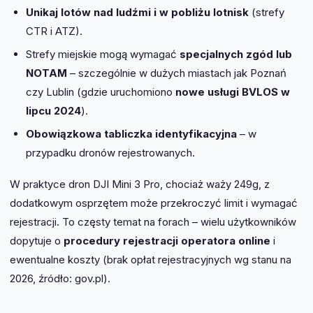
Unikaj lotów nad ludźmi i w pobliżu lotnisk
(strefy
CTR i ATZ).
Strefy miejskie mogą wymagać
specjalnych zgód lub
NOTAM
– szczególnie w dużych miastach jak Poznań
czy Lublin (gdzie uruchomiono
nowe usługi BVLOS w
lipcu 2024
).
Obowiązkowa tabliczka identyfikacyjna
– w
przypadku dronów rejestrowanych.
W praktyce dron DJI Mini 3 Pro, chociaż waży 249g, z
dodatkowym osprzętem może przekroczyć limit i wymagać
rejestracji. To częsty temat na forach – wielu użytkowników
dopytuje o
procedury rejestracji operatora online
i
ewentualne koszty (brak opłat rejestracyjnych wg stanu na
2026, źródło: gov.pl).