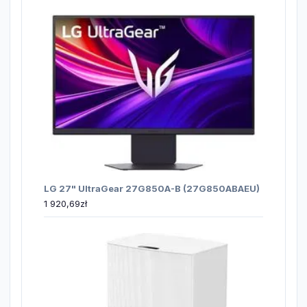
LG 27" UltraGear 27G850A-B (27G850ABAEU)
1 920,69
zł