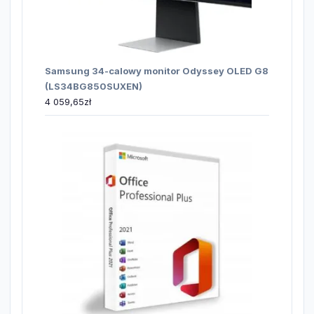
Samsung 34-calowy monitor Odyssey OLED G8
(LS34BG850SUXEN)
4 059,65
zł