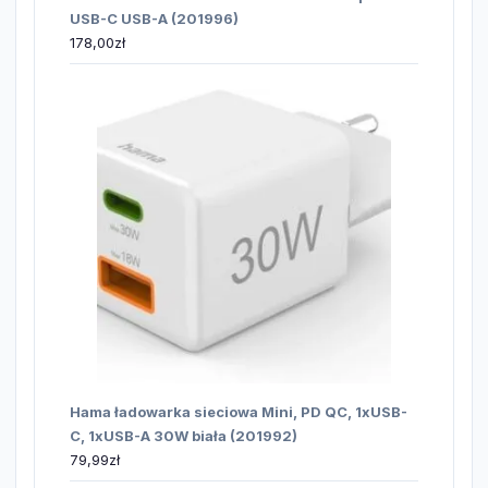
USB-C USB-A (201996)
178,00
zł
Hama ładowarka sieciowa Mini, PD QC, 1xUSB-
C, 1xUSB-A 30W biała (201992)
79,99
zł