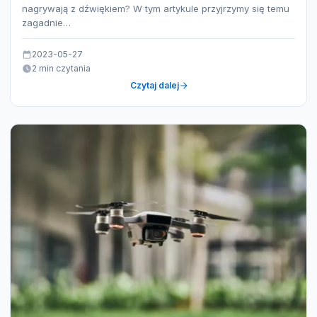
nagrywają z dźwiękiem? W tym artykule przyjrzymy się temu
zagadnie…
2023-05-27
2 min czytania
Czytaj dalej