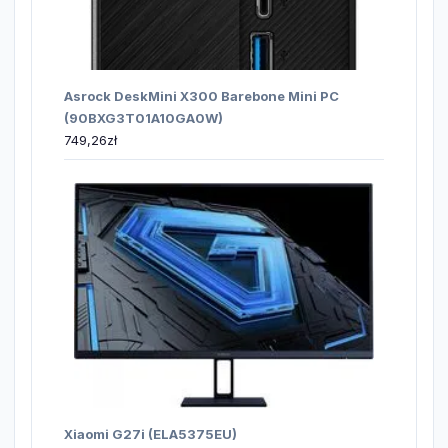
Asrock DeskMini X300 Barebone Mini PC
(90BXG3T01A10GA0W)
749,26
zł
Xiaomi G27i (ELA5375EU)