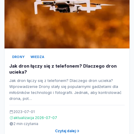
DRONY
WIEDZA
Jak dron łączy się z telefonem? Dlaczego dron
ucieka?
Jak dron łączy się z telefonem? Dlaczego dron ucieka?
Wprowadzenie Drony stały się popularnymi gadżetami dla
miłośników technologii i fotografii. Jednak, aby kontrolować
drona, pot…
2023-07-01
aktualizacja 2026-07-07
2 min czytania
Czytaj dalej