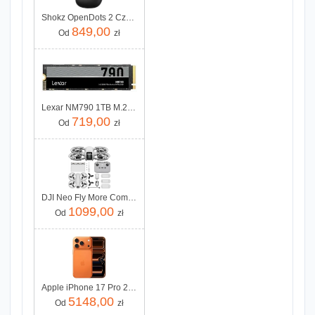
Shokz OpenDots 2 Czarny (E320STBK)
849,00
Od
zł
Lexar NM790 1TB M.2 (LNM790X001TRNNNG)
719,00
Od
zł
DJI Neo Fly More Combo
1099,00
Od
zł
Apple iPhone 17 Pro 256GB Kosmiczny pomarańcz
5148,00
Od
zł