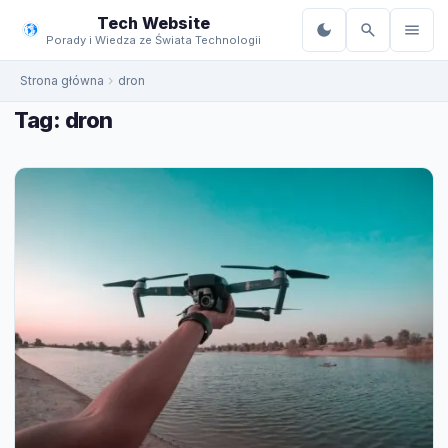
do
Tech Website
treści
Porady i Wiedza ze Świata Technologii
Strona główna
dron
Tag:
dron