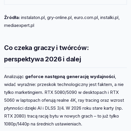
Ważne są generacja procesora, ilość RAM i stan
baterii. Modele poleasingowe są tańsze (ok. 1400
Źródła:
zł), ale nie dorównują wydajnością laptopom z RTX
instalaton.pl, gry-online.pl, euro.com.pl, instalki.pl,
50xx.
mediaexpert.pl
Co czeka graczy i twórców:
perspektywa 2026 i dalej
Analizując
geforce następną generację wydajności
,
widać wyraźnie: przeskok technologiczny jest faktem, a nie
tylko marketingiem. RTX 5080/5090 w desktopach i RTX
5060 w laptopach oferują realne 4K, ray tracing oraz wzrost
płynności dzięki AI i DLSS 3/4. W 2026 roku stare karty (np.
RTX 2080) tracą rację bytu w nowych grach – to już tylko
1080p/1440p na średnich ustawieniach.