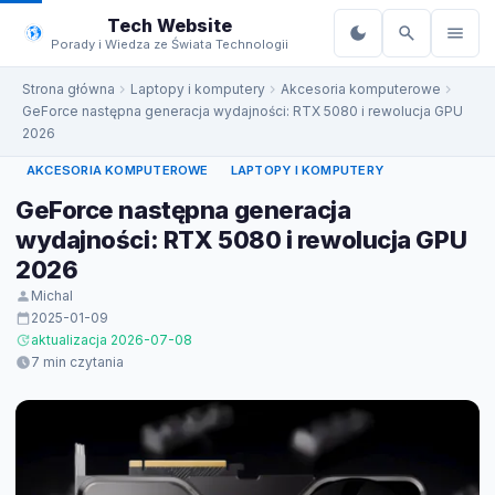
do
Tech Website
treści
Porady i Wiedza ze Świata Technologii
Strona główna
Laptopy i komputery
Akcesoria komputerowe
GeForce następna generacja wydajności: RTX 5080 i rewolucja GPU
2026
AKCESORIA KOMPUTEROWE
LAPTOPY I KOMPUTERY
GeForce następna generacja
wydajności: RTX 5080 i rewolucja GPU
2026
Michal
2025-01-09
aktualizacja 2026-07-08
7 min czytania