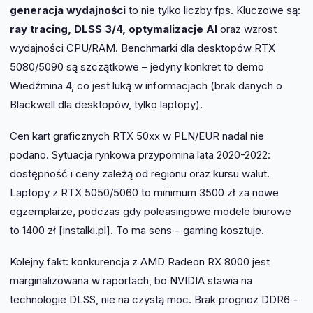
generacja wydajności
to nie tylko liczby fps. Kluczowe są:
ray tracing, DLSS 3/4, optymalizacje AI
oraz wzrost
wydajności CPU/RAM. Benchmarki dla desktopów RTX
5080/5090 są szczątkowe – jedyny konkret to demo
Wiedźmina 4, co jest luką w informacjach (brak danych o
Blackwell dla desktopów, tylko laptopy).
Cen kart graficznych RTX 50xx w PLN/EUR nadal nie
podano. Sytuacja rynkowa przypomina lata 2020-2022:
dostępność i ceny zależą od regionu oraz kursu walut.
Laptopy z RTX 5050/5060 to minimum 3500 zł za nowe
egzemplarze, podczas gdy poleasingowe modele biurowe
to 1400 zł [instalki.pl]. To ma sens – gaming kosztuje.
Kolejny fakt: konkurencja z AMD Radeon RX 8000 jest
marginalizowana w raportach, bo NVIDIA stawia na
technologie DLSS, nie na czystą moc. Brak prognoz DDR6 –