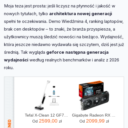
Moja teza jest prosta: jeśli liczysz na płynność i jakość w
nowych tytułach, tylko
architektura nowej generacji
spełni te oczekiwania. Demo Wiedźmina 4, ranking laptopów,
brak cen desktopów – to znaki, że branża przyspiesza, a
użytkownicy muszą śledzić nowości na bieżąco. Wydajność,
która jeszcze niedawno wydawała się szczytem, dziś jest już
średnią. Tak wygląda
geforce następna generacja
wydajności
według realnych benchmarków i analiz z 2026
roku.
Tefal X-Clean 12 GF7257F1
Gigabyte Radeon RX 9060 XT GAMING OC 16GB GDDR6 FSR (GVR9060XTGAMINGOC16GD)
2599,00
2099,99
Od
zł
Od
zł