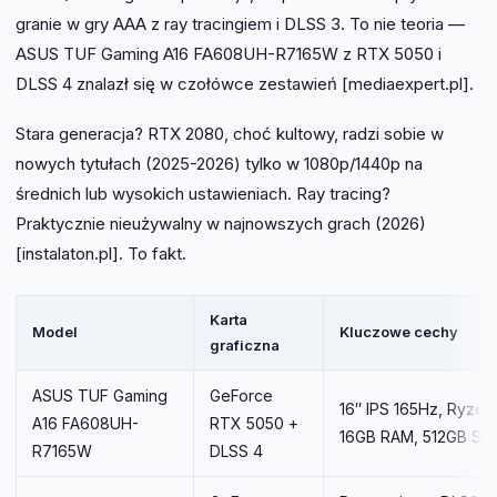
granie w gry AAA z ray tracingiem i DLSS 3. To nie teoria —
ASUS TUF Gaming A16 FA608UH-R7165W z RTX 5050 i
DLSS 4 znalazł się w czołówce zestawień [mediaexpert.pl].
Stara generacja? RTX 2080, choć kultowy, radzi sobie w
nowych tytułach (2025-2026) tylko w 1080p/1440p na
średnich lub wysokich ustawieniach. Ray tracing?
Praktycznie nieużywalny w najnowszych grach (2026)
[instalaton.pl]. To fakt.
Karta
Model
Kluczowe cechy
graficzna
ASUS TUF Gaming
GeForce
16″ IPS 165Hz, Ryzen
A16 FA608UH-
RTX 5050 +
16GB RAM, 512GB SS
R7165W
DLSS 4