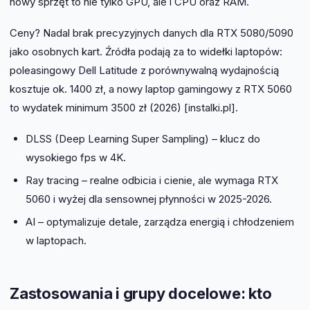
nowy sprzęt to nie tylko GPU, ale i CPU oraz RAM.
Ceny? Nadal brak precyzyjnych danych dla RTX 5080/5090
jako osobnych kart. Źródła podają za to widełki laptopów:
poleasingowy Dell Latitude z porównywalną wydajnością
kosztuje ok. 1400 zł, a nowy laptop gamingowy z RTX 5060
to wydatek minimum 3500 zł (2026) [instalki.pl].
DLSS (Deep Learning Super Sampling) – klucz do
wysokiego fps w 4K.
Ray tracing – realne odbicia i cienie, ale wymaga RTX
5060 i wyżej dla sensownej płynności w 2025-2026.
AI – optymalizuje detale, zarządza energią i chłodzeniem
w laptopach.
Zastosowania i grupy docelowe: kto