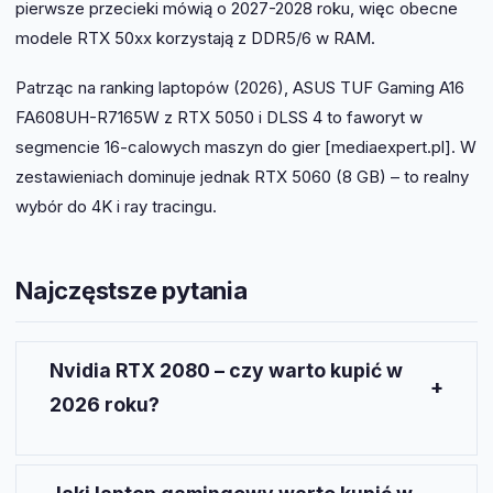
pierwsze przecieki mówią o 2027-2028 roku, więc obecne
modele RTX 50xx korzystają z DDR5/6 w RAM.
Patrząc na ranking laptopów (2026), ASUS TUF Gaming A16
FA608UH-R7165W z RTX 5050 i DLSS 4 to faworyt w
segmencie 16-calowych maszyn do gier [mediaexpert.pl]. W
zestawieniach dominuje jednak RTX 5060 (8 GB) – to realny
wybór do 4K i ray tracingu.
Najczęstsze pytania
Nvidia RTX 2080 – czy warto kupić w
2026 roku?
RTX 2080 w 2026 oferuje płynność tylko w
1080p/1440p i na średnich/wysokich ustawieniach.