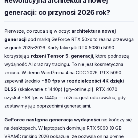
Rewolucyjna architektura nowej
generacji: co przynosi 2026 rok?
Pierwsze, co rzuca się w oczy:
architektura nowej
generacji
pod marką GeForce RTX 50xx to realna przewaga
w grach 2025-2026. Karty takie jak RTX 5080 i 5090
korzystają z
rdzeni Tensor 5. generacji
, które podnoszą
wydajność AI oraz ray tracingu. To nie jest kosmetyczna
zmiana. W demo Wiedźmina 4 na GDC 2026, RTX 5090
zapewnił średnio
~80 fps w rozdzielczości 4K dzięki
DLSS
(skalowanie z 1440p) [gry-online.pl]. RTX 4070
uzyskał ~58 fps w 1440p — różnica jest odczuwalna, gdy
zestawimy ją z poprzednimi generacjami.
GeForce następna generacja wydajności
nie kończy się
na desktopach. W laptopach dominuje RTX 5060 (8 GB
VRAM): ranking 2026 pokazuje, że pozwala on na płynne