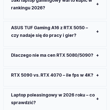
Jaki laptop gamingowy warto kupić w
Ray tracing w nowych grach staje się nieużywalny.
rankingu 2026?
W rankingach dominują modele z RTX 5060 (8 GB)
oraz ASUS TUF Gaming A16 z RTX 5050 i DLSS 4.
ASUS TUF Gaming A16 z RTX 5050 –
To sprzęt do gier AAA, 4K i ray tracingu.
czy nadaje się do pracy i gier?
Tak, ten model sprawdza się zarówno w grach, jak i
w zadaniach kreatywnych dzięki DLSS 4 i
Dlaczego nie ma cen RTX 5080/5090?
wydajnemu procesorowi Ryzen 7-260.
Źródła branżowe podają tylko ceny laptopów z RTX
50xx, brak oficjalnych informacji o cenach samych
RTX 5090 vs. RTX 4070 – ile fps w 4K?
kart RTX 5080/5090 w PLN/EUR.
W demo Wiedźmina 4 (GDC 2026) RTX 5090
uzyskał ~80 fps w 4K (DLSS), a RTX 4070 ~58 fps
Laptop poleasingowy w 2026 roku – co
w 1440p.
sprawdzić?