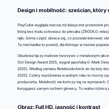
Design i mobilność: sześcian, który 
PlayCube wygląda inaczej niż klasyczne przenośne pro
którą bez trudu schowasz do plecaka [ŹRÓDŁO: relacja
ręki. Górna część obraca się, co pozwala kierować obr
Ta mechanika to powód, dla którego w nazwie pojawia
Obudowa łączy matowe tworzywo z metalowymi akcent
Dot Design Award 2025, wygrał japońską G-Mark Desig
2025]. Według serwisu Notebookcheck do tej listy d
2025]. Cztery wyróżnienia w jednym roku to mocny sygn
producenta. Mobilność nie kończy się na wymiarach. O
korygujesz samym ruchem głowicy. To realna różnica p
Obraz: Full HD, jasność i kontrast