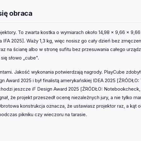
się obraca
jektory. To zwarta kostka o wymiarach około 14,98 × 9,66 × 9,66
 IFA 2025]. Waży 1,3 kg, więc nosisz go cały dzień bez zmęczen
az na ścianę albo w stronę sufitu bez przesuwania całego urządz
 się słowo „cube”.
ami. Jakość wykonania potwierdzają nagrody. PlayCube zdoby
n Award 2025 i był finalistą amerykańskiej IDEA 2025 [ŹRÓDŁO:
ochodzi jeszcze iF Design Award 2025 [ŹRÓDŁO: Notebookcheck,
ał, że projekt przeszedł ocenę niezależnych jury, a nie tylko ma
brotowa konstrukcja oznacza, że ustawiasz projektor raz, a kąt 
odczas pikniku czy wieczoru na tarasie.