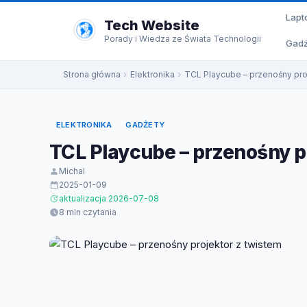
do
Lapt
treści
Tech Website
Porady i Wiedza ze Świata Technologii
Gadż
Strona główna
Elektronika
TCL Playcube – przenośny pro
ELEKTRONIKA
GADŻETY
TCL Playcube – przenośny p
Michal
2025-01-09
aktualizacja 2026-07-08
8 min czytania