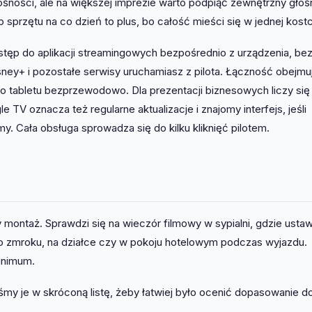
ośności, ale na większej imprezie warto podpiąć zewnętrzny głoś
sprzętu na co dzień to plus, bo całość mieści się w jednej kost
ostęp do aplikacji streamingowych bezpośrednio z urządzenia, be
sney+ i pozostałe serwisy uruchamiasz z pilota. Łączność obejmu
lbo tabletu bezprzewodowo. Dla prezentacji biznesowych liczy się
TV oznacza też regularne aktualizacje i znajomy interfejs, jeśli
rmy. Cała obsługa sprowadza się do kilku kliknięć pilotem.
ty montaż. Sprawdzi się na wieczór filmowy w sypialni, gdzie usta
e po zmroku, na działce czy w pokoju hotelowym podczas wyjazdu.
inimum.
my je w skróconą listę, żeby łatwiej było ocenić dopasowanie d