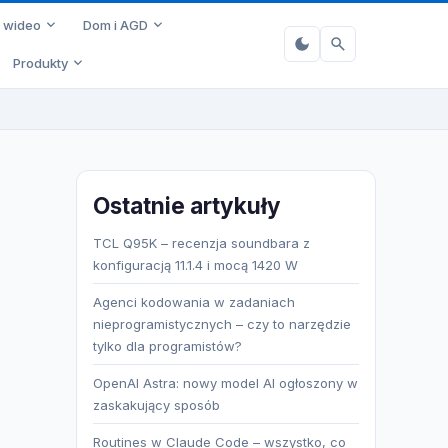
i wideo
Dom i AGD
Produkty
Ostatnie artykuły
TCL Q95K – recenzja soundbara z
konfiguracją 11.1.4 i mocą 1420 W
Agenci kodowania w zadaniach
nieprogramistycznych – czy to narzędzie
tylko dla programistów?
OpenAI Astra: nowy model AI ogłoszony w
zaskakujący sposób
Routines w Claude Code – wszystko, co