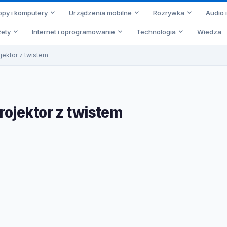
opy i komputery
Urządzenia mobilne
Rozrywka
Audio 
ety
Internet i oprogramowanie
Technologia
Wiedza
jektor z twistem
rojektor z twistem