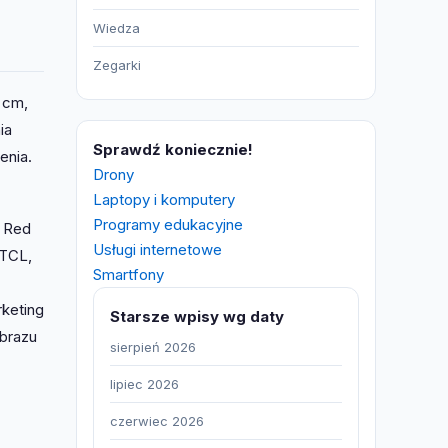
Wiedza
Zegarki
 cm,
ia
Sprawdź koniecznie!
enia.
Drony
Laptopy i komputery
Programy edukacyjne
ł Red
Usługi internetowe
 TCL,
Smartfony
rketing
Starsze wpisy wg daty
obrazu
sierpień 2026
lipiec 2026
czerwiec 2026