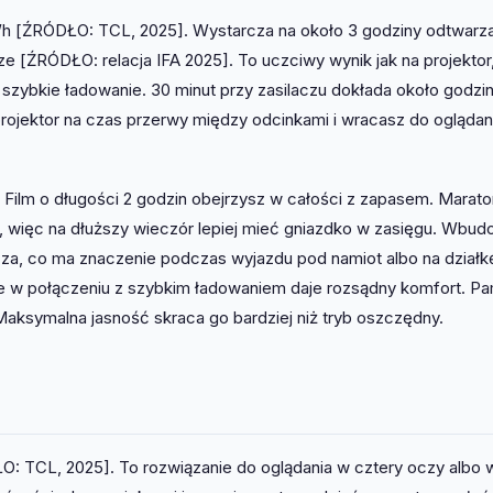
Wh [ŹRÓDŁO: TCL, 2025]. Wystarcza na około 3 godziny odtwarza
sze [ŹRÓDŁO: relacja IFA 2025]. To uczciwy wynik jak na projektor,
 szybkie ładowanie. 30 minut przy zasilaczu dokłada około godzi
rojektor na czas przerwy między odcinkami i wracasz do oglądan
Film o długości 2 godzin obejrzysz w całości z zapasem. Marato
o, więc na dłuższy wieczór lepiej mieć gniazdko w zasięgu. Wbu
za, co ma znaczenie podczas wyjazdu pod namiot albo na działkę
le w połączeniu z szybkim ładowaniem daje rozsądny komfort. Pam
Maksymalna jasność skraca go bardziej niż tryb oszczędny.
 TCL, 2025]. To rozwiązanie do oglądania w cztery oczy albo 