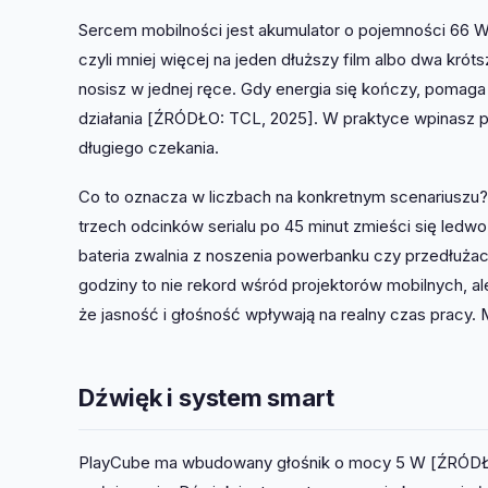
Sercem mobilności jest akumulator o pojemności 66 
czyli mniej więcej na jeden dłuższy film albo dwa krót
nosisz w jednej ręce. Gdy energia się kończy, pomaga
działania [ŹRÓDŁO: TCL, 2025]. W praktyce wpinasz p
długiego czekania.
Co to oznacza w liczbach na konkretnym scenariuszu? 
trzech odcinków serialu po 45 minut zmieści się ledw
bateria zwalnia z noszenia powerbanku czy przedłużac
godziny to nie rekord wśród projektorów mobilnych, a
że jasność i głośność wpływają na realny czas pracy. 
Dźwięk i system smart
PlayCube ma wbudowany głośnik o mocy 5 W [ŹRÓDŁO: