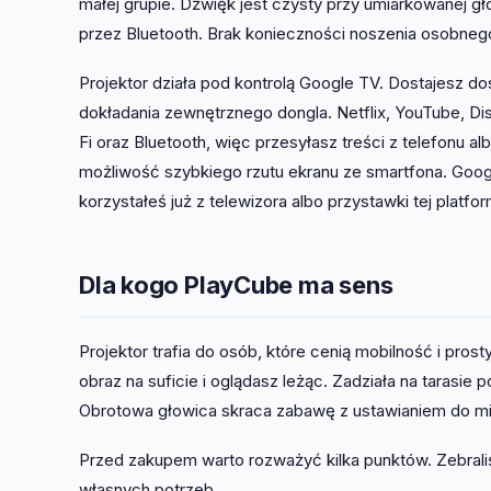
małej grupie. Dźwięk jest czysty przy umiarkowanej gł
przez Bluetooth. Brak konieczności noszenia osobnego 
Projektor działa pod kontrolą Google TV. Dostajesz d
dokładania zewnętrznego dongla. Netflix, YouTube, Di
Fi oraz Bluetooth, więc przesyłasz treści z telefonu a
możliwość szybkiego rzutu ekranu ze smartfona. Google 
korzystałeś już z telewizora albo przystawki tej platfo
Dla kogo PlayCube ma sens
Projektor trafia do osób, które cenią mobilność i pros
obraz na suficie i oglądasz leżąc. Zadziała na tarasi
Obrotowa głowica skraca zabawę z ustawianiem do m
Przed zakupem warto rozważyć kilka punktów. Zebraliś
własnych potrzeb.