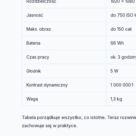
Rozdzielczość
1920 × 1080 
Jasność
do 750 ISO
Maks. obraz
do 150 cali
Bateria
66 Wh
Czas pracy
ok. 3 godzin
Głośnik
5 W
Kontrast dynamiczny
1 000 000:1
Waga
1,3 kg
Tabela porządkuje wszystko, co istotne. Teraz rozwini
zachowuje się w praktyce.