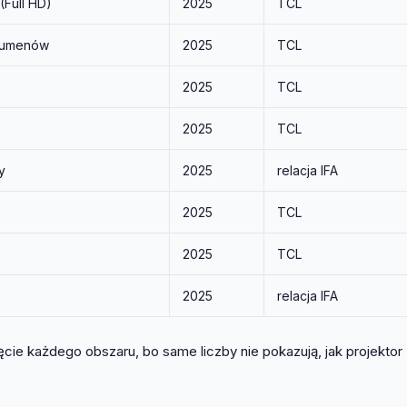
(Full HD)
2025
TCL
 lumenów
2025
TCL
2025
TCL
2025
TCL
y
2025
relacja IFA
2025
TCL
2025
TCL
2025
relacja IFA
ęcie każdego obszaru, bo same liczby nie pokazują, jak projektor