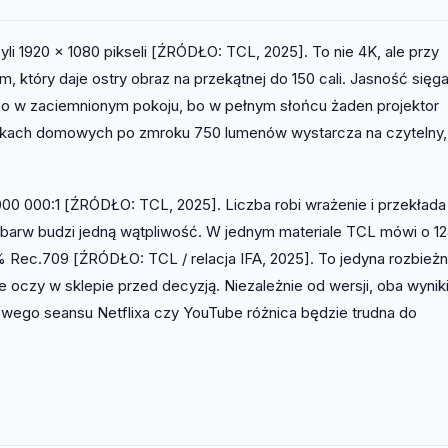
yli 1920 × 1080 pikseli [ŹRÓDŁO: TCL, 2025]. To nie 4K, ale przy
, który daje ostry obraz na przekątnej do 150 cali. Jasność sięg
bo w zaciemnionym pokoju, bo w pełnym słońcu żaden projektor
nkach domowych po zmroku 750 lumenów wystarcza na czytelny,
00 000:1 [ŹRÓDŁO: TCL, 2025]. Liczba robi wrażenie i przekłada 
 barw budzi jedną wątpliwość. W jednym materiale TCL mówi o 
% Rec.709 [ŹRÓDŁO: TCL / relacja IFA, 2025]. To jedyna rozbież
 oczy w sklepie przed decyzją. Niezależnie od wersji, oba wynik
owego seansu Netflixa czy YouTube różnica będzie trudna do