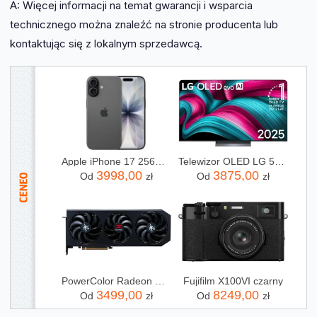
A: Więcej informacji na temat gwarancji i wsparcia
technicznego można znaleźć na stronie producenta lub
kontaktując się z lokalnym sprzedawcą.
Apple iPhone 17 256GB Czarny
Telewizor OLED LG 55C54LA 55 cali 4K UHD
3998,00
3875,00
Od
zł
Od
zł
PowerColor Radeon RX 9070 XT Hellhound 16GB GDDR6 (GRATIPPWC115)
Fujifilm X100VI czarny
3499,00
8249,00
Od
zł
Od
zł