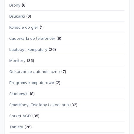
produktów
6
Drony
6
produktów
6
Drukarki
6
produktów
1
Konsole do gier
1
produkt
9
Ładowarki do telefonów
9
produktów
26
Laptopy i komputery
26
produktów
35
Monitory
35
produktów
7
Odkurzacze autonomiczne
7
produktów
2
Programy komputerowe
2
produkty
8
Słuchawki
8
produktów
32
Smartfony: Telefony i akcesoria
32
produkty
35
Sprzęt AGD
35
produktów
26
Tablety
26
produktów