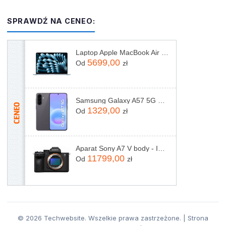
SPRAWDŹ NA CENEO:
Laptop Apple MacBook Air 13,6"/M5/16GB/512GB/macOS (MDHH4ZEA)
5699,00
Od
zł
Samsung Galaxy A57 5G 8/128GB Szary
1329,00
Od
zł
Aparat Sony A7 V body - ILCE7M5B
11799,00
Od
zł
© 2026 Techwebsite. Wszelkie prawa zastrzeżone. | Strona