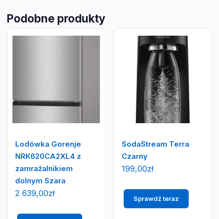
Podobne produkty
Lodówka Gorenje
SodaStream Terra
NRK620CA2XL4 z
Czarny
zamrażalnikiem
199,00
zł
dolnym Szara
2 639,00
zł
Sprawdź teraz