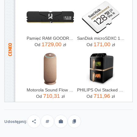
Pamięć RAM GOODRAM IRDM 32GB 2x16GB 6000MHz DDR5 CL30 DIMM (IR6000D564L30S32GDC)
SanDisk microSDXC 128GB High Endurance Class10 (SDSQQNR128GGN6IA)
1729,00
171,00
Od
zł
Od
zł
Motorola Sound Flow Beżowy
PHILIPS Ovi Stacked Dual Basket NA462/70
710,31
711,96
Od
zł
Od
zł
Udostępnij: