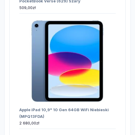
PocketBook Verse (629) Szary
509,00
zł
Apple iPad 10,9" 10 Gen 64GB WiFi Niebieski
(MPQ13FDA)
2 680,00
zł