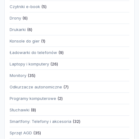
produktów
5
Czytniki e-book
5
produktów
6
Drony
6
produktów
6
Drukarki
6
produktów
1
Konsole do gier
1
produkt
9
Ładowarki do telefonów
9
produktów
26
Laptopy i komputery
26
produktów
35
Monitory
35
produktów
7
Odkurzacze autonomiczne
7
produktów
2
Programy komputerowe
2
produkty
8
Słuchawki
8
produktów
32
Smartfony: Telefony i akcesoria
32
produkty
35
Sprzęt AGD
35