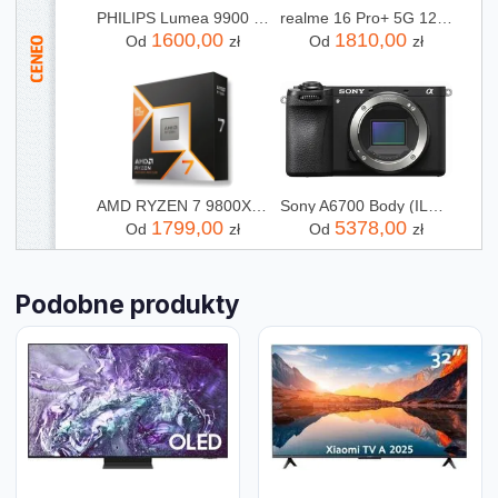
PHILIPS Lumea 9900 SkinAI BRI977/00
realme 16 Pro+ 5G 12/512GB Szary
1600,00
1810,00
Od
zł
Od
zł
AMD RYZEN 7 9800X3D X8 4,7GHz AM5 BOX
Sony A6700 Body (ILCE6700B)
1799,00
5378,00
Od
zł
Od
zł
Podobne produkty