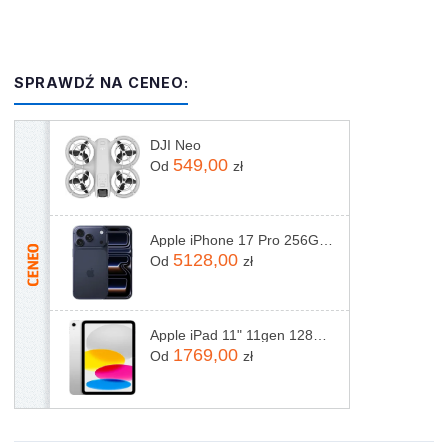
SPRAWDŹ NA CENEO:
DJI Neo
549,00
Od
zł
Apple iPhone 17 Pro 256GB Głębinowy błękit
5128,00
Od
zł
Apple iPad 11" 11gen 128GB Wi-Fi Srebrny (MD3Y4HCA)
1769,00
Od
zł