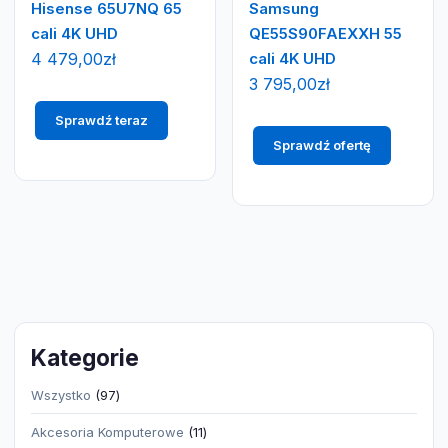
Hisense 65U7NQ 65
Samsung
cali 4K UHD
QE55S90FAEXXH 55
4 479,00
zł
cali 4K UHD
3 795,00
zł
Sprawdź teraz
Sprawdź ofertę
Kategorie
97
Wszystko
97
produktów
11
Akcesoria Komputerowe
11