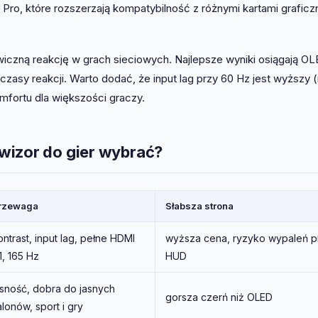
o, które rozszerzają kompatybilność z różnymi kartami graficzn
wiczną reakcję w grach sieciowych. Najlepsze wyniki osiągają OL
zasy reakcji. Warto dodać, że input lag przy 60 Hz jest wyższy (
mfortu dla większości graczy.
wizor do gier wybrać?
rzewaga
Słabsza strona
ontrast, input lag, pełne HDMI
wyższa cena, ryzyko wypaleń p
.1, 165 Hz
HUD
asność, dobra do jasnych
gorsza czerń niż OLED
alonów, sport i gry