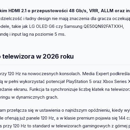
kim HDMI 2.1 o przepustowości 48 Gb/s, VRR, ALLM oraz in
zdzielczość i ładny design nie mają znaczenia dla gracza oczeku
 modele, takie jak LG OLED G6 czy Samsung QE50QN92FATXXH,
ndę i input lag na poziomie 5 ms.
telewizora w 2026 roku
K przy 120 Hz na nowoczesnych konsolach. Media Expert podkreśla
ą w pełni wykorzystać potencjał PlayStation 5 oraz Xbox Series X
żanie ekranu. Funkcja ta synchronizuje liczbę klatek na telewizor
tteringu w dynamicznych grach.
am przełącza się w ustawienia o najniższym opóźnieniu, kiedy wy
oferują już panele 120 Hz, a w klasie premium pojawia się 144 c
s przy 120 Hz to standard w telewizorach gamingowych z górnej p