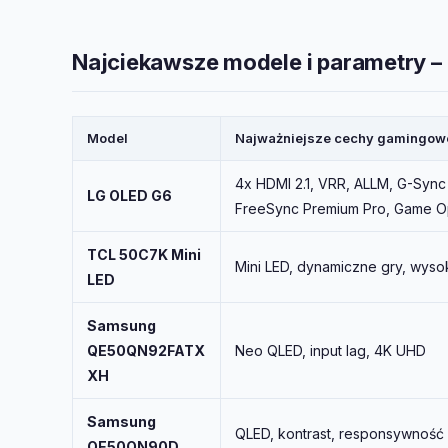
Najciekawsze modele i parametry 
Model
Najważniejsze cechy gamingow
4x HDMI 2.1, VRR, ALLM, G-Sync
LG OLED G6
FreeSync Premium Pro, Game Op
TCL 50C7K Mini
Mini LED, dynamiczne gry, wyso
LED
Samsung
QE50QN92FATX
Neo QLED, input lag, 4K UHD
XH
Samsung
QLED, kontrast, responsywność
QE50QN90D