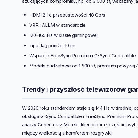
szukających kompromisu, np. do 3 000 zł, wskazany j
HDMI 2.1 o przepustowości 48 Gb/s
VRR i ALLM w standardzie
120–165 Hz w klasie gamingowej
Input lag poniżej 10 ms
Wsparcie FreeSync Premium i G-Sync Compatible
Modele budżetowe od 1 500 zł, premium powyżej 4
Trendy i przyszłość telewizorów 
W 2026 roku standardem staje się 144 Hz w średniej 
obsługa G-Sync Compatible i FreeSync Premium Pro 
analizy Ceneo oraz Morele, klienci coraz częściej wyb
między wielkością a komfortem rozgrywki.