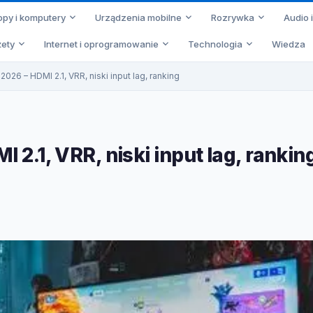
opy i komputery
Urządzenia mobilne
Rozrywka
Audio 
ety
Internet i oprogramowanie
Technologia
Wiedza
2026 – HDMI 2.1, VRR, niski input lag, ranking
I 2.1, VRR, niski input lag, rankin