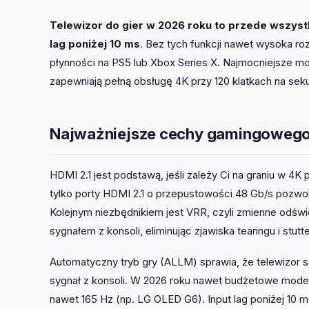
Telewizor do gier w 2026 roku to przede wszyst
lag poniżej 10 ms
. Bez tych funkcji nawet wysoka ro
płynności na PS5 lub Xbox Series X. Najmocniejsze
zapewniają pełną obsługę 4K przy 120 klatkach na seku
Najważniejsze cechy gamingowego 
HDMI 2.1 jest podstawą, jeśli zależy Ci na graniu w 4
tylko porty HDMI 2.1 o przepustowości 48 Gb/s pozwol
Kolejnym niezbędnikiem jest VRR, czyli zmienne odświe
sygnałem z konsoli, eliminując zjawiska tearingu i stu
Automatyczny tryb gry (ALLM) sprawia, że telewizor s
sygnał z konsoli. W 2026 roku nawet budżetowe modele 
nawet 165 Hz (np. LG OLED G6). Input lag poniżej 10 m