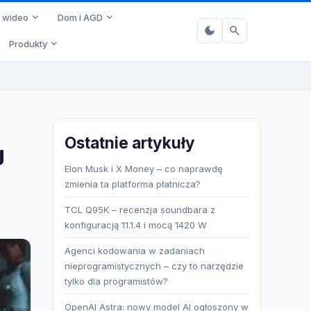
i wideo
Dom i AGD
Produkty
Ostatnie artykuły
g
Elon Musk i X Money – co naprawdę
zmienia ta platforma płatnicza?
TCL Q95K – recenzja soundbara z
konfiguracją 11.1.4 i mocą 1420 W
Agenci kodowania w zadaniach
nieprogramistycznych – czy to narzędzie
tylko dla programistów?
OpenAI Astra: nowy model AI ogłoszony w