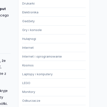
Drukarki
put
Elektronika
jącego
Gadżety
Gry i konsole
Hulajnogi
Internet
Internet i oprogramowanie
, że
Kosmos
.
ze z
Laptopy i komputery
LEGO
kryje
Monitory
zy
Odkurzacze
ółki.