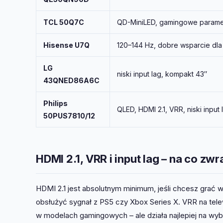
TCL 50Q7C
QD-MiniLED, gamingowe parame
Hisense U7Q
120–144 Hz, dobre wsparcie dla
LG
niski input lag, kompakt 43″
43QNED86A6C
Philips
QLED, HDMI 2.1, VRR, niski input 
50PUS7810/12
HDMI 2.1, VRR i input lag – na co z
HDMI 2.1 jest absolutnym minimum, jeśli chcesz grać
obsłużyć sygnał z PS5 czy Xbox Series X. VRR na telew
w modelach gamingowych – ale działa najlepiej na wy