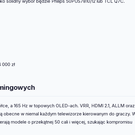
ako solidny wybór będzie Philips 50PUS7810/12 lub TCL Q7C.
 000 zł
gamingowych
półce, a 165 Hz w topowych OLED-ach. VRR, HDMI 2.1, ALLM oraz
są obecne w niemal każdym telewizorze kierowanym do graczy. 
ierają modele o przekątnej 50 cali i więcej, szukając kompromisu