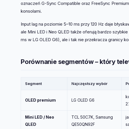
oznaczeń G-Sync Compatible oraz FreeSync Premium Pr
konsolami.
Input lag na poziomie 5–10 ms przy 120 Hz daje błyska
ale Mini LED i Neo QLED także oferują bardzo szybkie c
ms w LG OLED G6), ale i tak nie przekracza granicy ko
Porównanie segmentów – który tele
Segment
Najczęstszy wybór
P
k
OLED premium
LG OLED G6
2
Mini LED / Neo
TCL 50C7K, Samsung
j
QLED
QE50QN92F
s