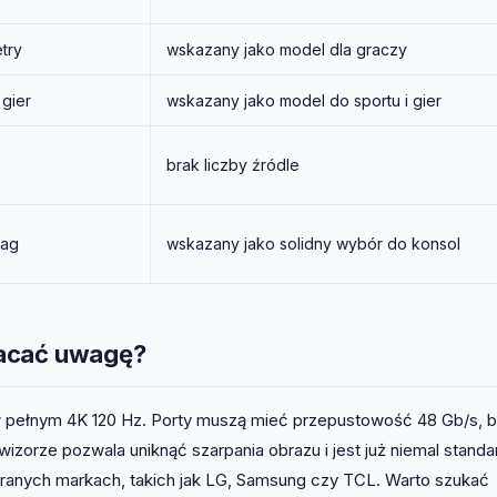
try
wskazany jako model dla graczy
 gier
wskazany jako model do sportu i gier
brak liczby źródle
lag
wskazany jako solidny wybór do konsol
wracać uwagę?
 w pełnym 4K 120 Hz. Porty muszą mieć przepustowość 48 Gb/s, 
izorze pozwala uniknąć szarpania obrazu i jest już niemal stand
branych markach, takich jak LG, Samsung czy TCL. Warto szukać