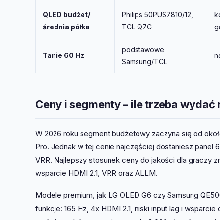
QLED budżet/
Philips 50PUS7810/12,
k
średnia półka
TCL Q7C
g
podstawowe
Tanie 60 Hz
n
Samsung/TCL
Ceny i segmenty – ile trzeba wydać
W 2026 roku segment budżetowy zaczyna się od około
Pro. Jednak w tej cenie najczęściej dostaniesz panel
VRR. Najlepszy stosunek ceny do jakości dla graczy zna
wsparcie HDMI 2.1, VRR oraz ALLM.
Modele premium, jak LG OLED G6 czy Samsung QE50QN
funkcje: 165 Hz, 4x HDMI 2.1, niski input lag i wspar