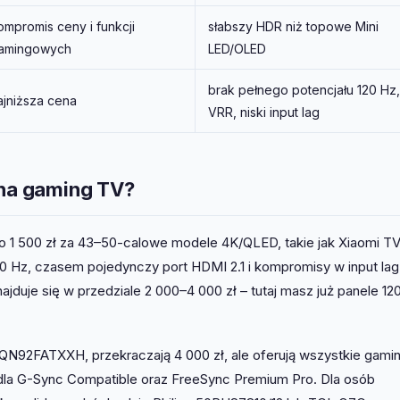
ompromis ceny i funkcji
słabszy HDR niż topowe Mini
amingowych
LED/OLED
brak pełnego potencjału 120 Hz,
ajniższa cena
VRR, niski input lag
 na gaming TV?
 1 500 zł za 43–50-calowe modele 4K/QLED, takie jak Xiaomi T
 60 Hz, czasem pojedynczy port HDMI 2.1 i kompromisy w input lag
jduje się w przedziale 2 000–4 000 zł – tutaj masz już panele 12
92FATXXH, przekraczają 4 000 zł, ale oferują wszystkie gam
cie dla G-Sync Compatible oraz FreeSync Premium Pro. Dla osób