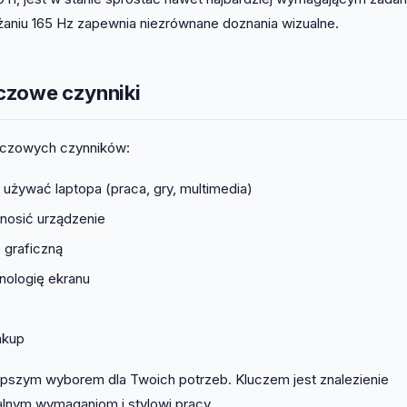
żaniu 165 Hz zapewnia niezrównane doznania wizualne.
czowe czynniki
luczowych czynników:
używać laptopa (praca, gry, multimedia)
enosić urządzenie
 graficzną
nologię ekranu
akup
lepszym wyborem dla Twoich potrzeb. Kluczem jest znalezienie
alnym wymaganiom i stylowi pracy.