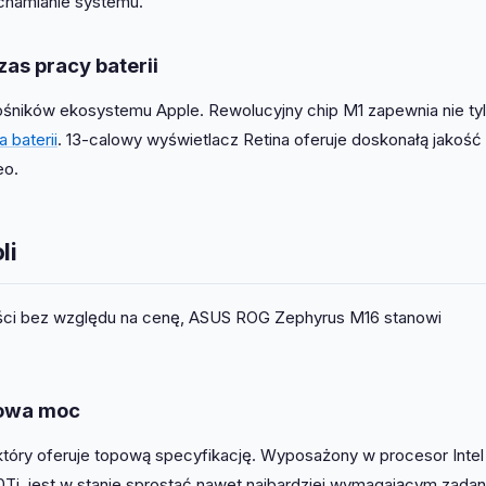
chamianie systemu.
zas pracy baterii
ośników ekosystemu Apple. Rewolucyjny chip M1 zapewnia nie ty
 baterii
. 13-calowy wyświetlacz Retina oferuje doskonałą jakość
eo.
li
ści bez względu na cenę, ASUS ROG Zephyrus M16 stanowi
owa moc
 który oferuje topową specyfikację. Wyposażony w procesor Intel 
Ti, jest w stanie sprostać nawet najbardziej wymagającym zadan