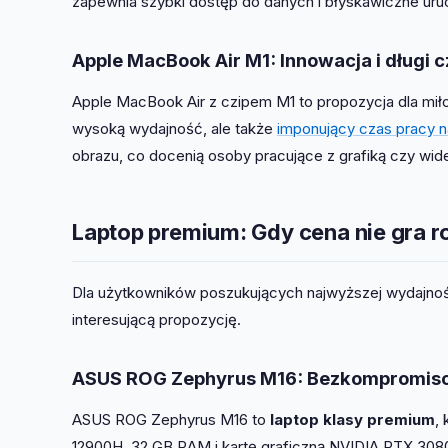
zapewnia szybki dostęp do danych i błyskawiczne uru
Apple MacBook Air M1: Innowacja i długi c
Apple MacBook Air z czipem M1 to propozycja dla mił
wysoką wydajność, ale także
imponujący czas pracy na
obrazu, co docenią osoby pracujące z grafiką czy wid
Laptop premium: Gdy cena nie gra ro
Dla użytkowników poszukujących najwyższej wydajno
interesującą propozycję.
ASUS ROG Zephyrus M16: Bezkompromis
ASUS ROG Zephyrus M16 to
laptop klasy premium
,
12900H, 32 GB RAM i kartę graficzną NVIDIA RTX 3080