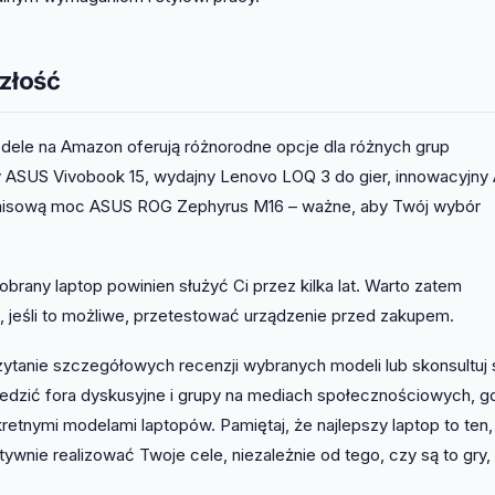
złość
odele na Amazon oferują różnorodne opcje dla różnych grup
 ASUS Vivobook 15, wydajny Lenovo LOQ 3 do gier, innowacyjny
misową moc ASUS ROG Zephyrus M16 – ważne, aby Twój wybór
dobrany laptop powinien służyć Ci przez kilka lat. Warto zatem
, jeśli to możliwe, przetestować urządzenie przed zakupem.
zytanie szczegółowych recenzji wybranych modeli lub skonsultuj 
edzić fora dyskusyjne i grupy na mediach społecznościowych, g
etnymi modelami laptopów. Pamiętaj, że najlepszy laptop to ten,
ywnie realizować Twoje cele, niezależnie od tego, czy są to gry,