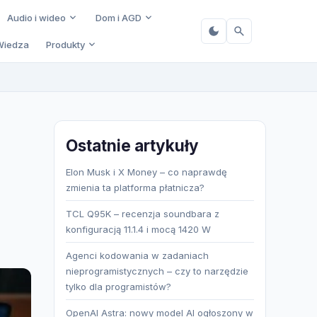
Audio i wideo
Dom i AGD
Wiedza
Produkty
Ostatnie artykuły
Elon Musk i X Money – co naprawdę
zmienia ta platforma płatnicza?
TCL Q95K – recenzja soundbara z
konfiguracją 11.1.4 i mocą 1420 W
Agenci kodowania w zadaniach
nieprogramistycznych – czy to narzędzie
tylko dla programistów?
OpenAI Astra: nowy model AI ogłoszony w