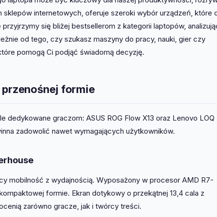
 sklepów internetowych, oferuje szeroki wybór urządzeń, które 
zyjrzymy się bliżej bestsellerom z kategorii laptopów, analizują
leżnie od tego, czy szukasz maszyny do pracy, nauki, gier czy
 które pomogą Ci podjąć świadomą decyzję.
 przenośnej formie
ele dedykowane graczom: ASUS ROG Flow X13 oraz Lenovo LOQ 
owinna zadowolić nawet wymagających użytkowników.
erhouse
cy mobilność z wydajnością. Wyposażony w procesor AMD R7-
ompaktowej formie. Ekran dotykowy o przekątnej 13,4 cala z
enią zarówno gracze, jak i twórcy treści.