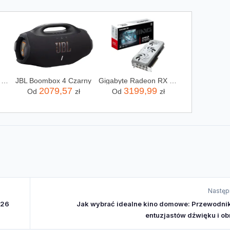
Samsung Galaxy A57 5G 8/128GB Szary
JBL Boombox 4 Czarny
Gigabyte Radeon RX 9070 XT GAMING OC ICE 16G (4719331357030)
2079,57
3199,99
Od
zł
Od
zł
Następ
026
Jak wybrać idealne kino domowe: Przewodnik
entuzjastów dźwięku i ob