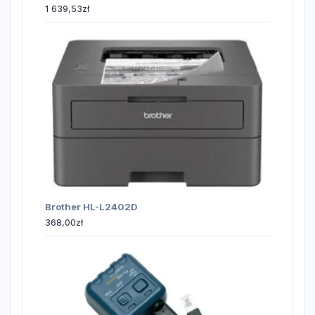
1 639,53
zł
Brother HL-L2402D
368,00
zł