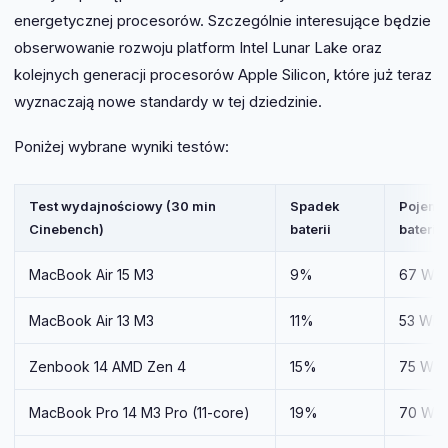
energetycznej procesorów. Szczególnie interesujące będzie
obserwowanie rozwoju platform Intel Lunar Lake oraz
kolejnych generacji procesorów Apple Silicon, które już teraz
wyznaczają nowe standardy w tej dziedzinie.
Poniżej wybrane wyniki testów:
Test wydajnościowy (30 min
Spadek
Pojemn
Cinebench)
baterii
baterii
MacBook Air 15 M3
9%
67 Wh
MacBook Air 13 M3
11%
53 Wh
Zenbook 14 AMD Zen 4
15%
75 Wh
MacBook Pro 14 M3 Pro (11-core)
19%
70 Wh