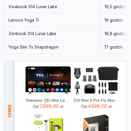
Vivabook S14 Lunar Lake
19,5 godzin
Lenovo Yoga 7i
19 godzin
Zenbook S14 Lunar Lake
18,8 godzin
Yoga Slim 7x Snapdragon
17 godzin
Telewizor QD-Mini Led TCL 65C69K 65 cali 4K UHD
DJI Mini 5 Pro Fly More Combo (DJI RC2)
2999,00
4399,00
Od
zł
Od
zł