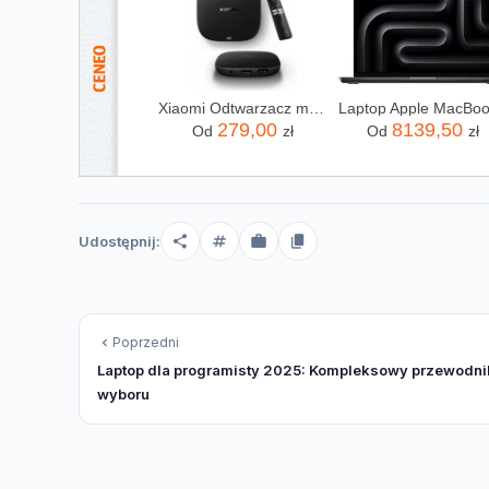
Xiaomi Odtwarzacz multimedialny Tv Box S 3 Generacji 4K 32GB WIFI6
279,00
8139,50
Od
zł
Od
zł
Udostępnij:
Poprzedni
Laptop dla programisty 2025: Kompleksowy przewodni
wyboru