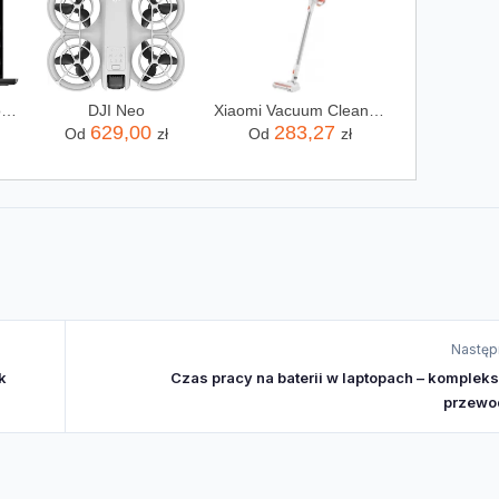
Laptop Apple MacBook Pro 2025 14" M5/16GB/512GB/macOS (MDE04ZEA)
DJI Neo
Xiaomi Vacuum Cleaner G20 Lite
629,00
283,27
Od
zł
Od
zł
Następ
k
Czas pracy na baterii w laptopach – komplek
przewo