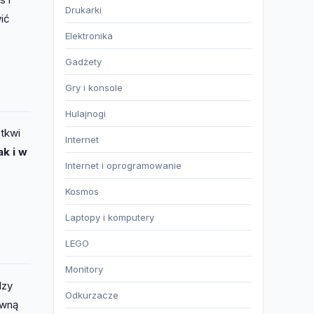
Drukarki
ić
Elektronika
Gadżety
Gry i konsole
Hulajnogi
tkwi
Internet
ak i w
Internet i oprogramowanie
Kosmos
Laptopy i komputery
LEGO
Monitory
dzy
Odkurzacze
owną