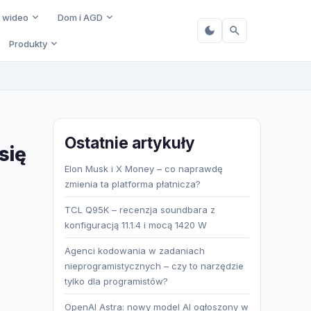
i wideo
Dom i AGD
Produkty
Ostatnie artykuły
się
Elon Musk i X Money – co naprawdę
zmienia ta platforma płatnicza?
TCL Q95K – recenzja soundbara z
konfiguracją 11.1.4 i mocą 1420 W
Agenci kodowania w zadaniach
nieprogramistycznych – czy to narzędzie
tylko dla programistów?
OpenAI Astra: nowy model AI ogłoszony w