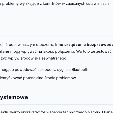
e problemy wynikające z konfliktów w zapisanych ustawieniach
ych źródeł w naszym otoczeniu.
Inne urządzenia bezprzewod
wlane
mogą wpływać na jakość połączenia. Warto przetestować
luczyć wpływ środowiska zewnętrznego.
ia mogące powodować zakłócenia sygnału Bluetooth
identyfikować potencjalne źródła problemów
 systemowe
fektu, warto skorzystać ze wsparcia technicznego Garmin. Ekspe