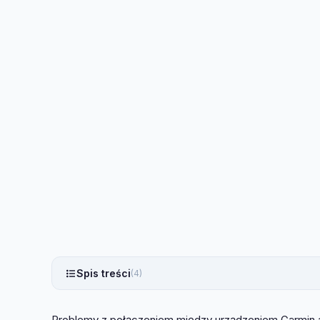
Spis treści
(4)
Problemy z połączeniem między urządzeniem Garmin a 