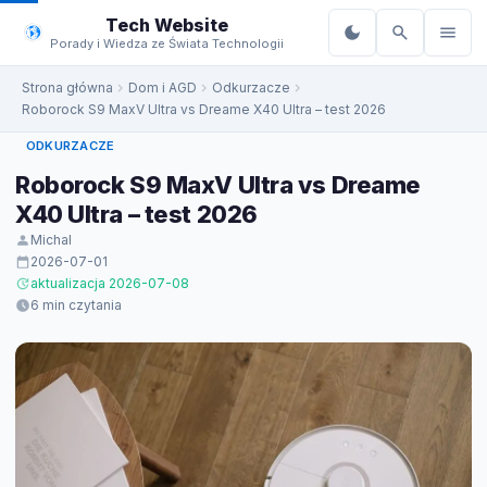
do
Tech Website
treści
Porady i Wiedza ze Świata Technologii
Strona główna
Dom i AGD
Odkurzacze
Roborock S9 MaxV Ultra vs Dreame X40 Ultra – test 2026
ODKURZACZE
Roborock S9 MaxV Ultra vs Dreame
X40 Ultra – test 2026
Michal
2026-07-01
aktualizacja 2026-07-08
6 min czytania