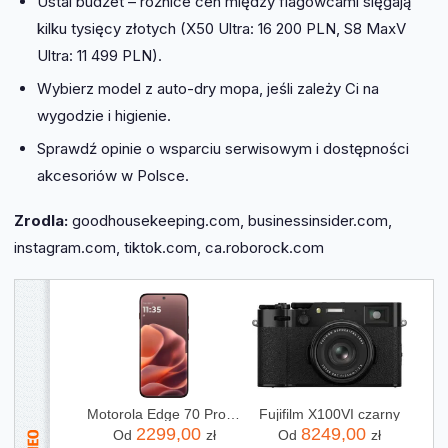
Ustal budżet – różnice cen między flagowcami sięgają
kilku tysięcy złotych (X50 Ultra: 16 200 PLN, S8 MaxV
Ultra: 11 499 PLN).
Wybierz model z auto-dry mopa, jeśli zależy Ci na
wygodzie i higienie.
Sprawdź opinie o wsparciu serwisowym i dostępności
akcesoriów w Polsce.
Zrodla:
goodhousekeeping.com, businessinsider.com,
instagram.com, tiktok.com, ca.roborock.com
Motorola Edge 70 Pro 8/256GB Bordowy
Fujifilm X100VI czarny
2299,00
8249,00
Od
zł
Od
zł