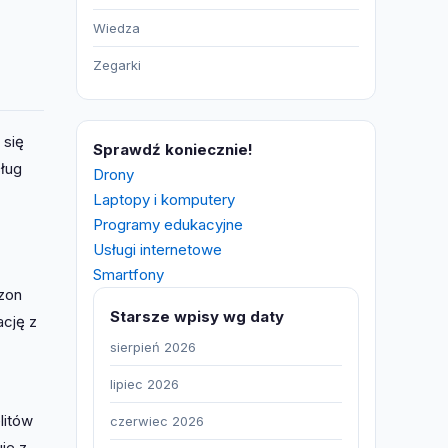
Wiedza
Zegarki
 się
Sprawdź koniecznie!
sług
Drony
Laptopy i komputery
Programy edukacyjne
Usługi internetowe
Smartfony
azon
Starsze wpisy wg daty
ację z
sierpień 2026
lipiec 2026
litów
czerwiec 2026
je z