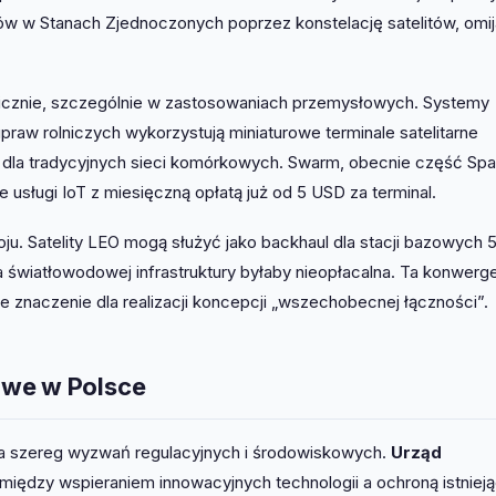
ów w Stanach Zjednoczonych poprzez konstelację satelitów, omij
icznie, szczególnie w zastosowaniach przemysłowych. Systemy
raw rolniczych wykorzystują miniaturowe terminale satelitarne
h dla tradycyjnych sieci komórkowych. Swarm, obecnie część Sp
usługi IoT z miesięczną opłatą już od 5 USD za terminal.
woju. Satelity LEO mogą służyć jako backhaul dla stacji bazowych
a światłowodowej infrastruktury byłaby nieopłacalna. Ta konwerg
e znaczenie dla realizacji koncepcji „wszechobecnej łączności”.
owe w Polsce
 na szereg wyzwań regulacyjnych i środowiskowych.
Urząd
iędzy wspieraniem innowacyjnych technologii a ochroną istnieją