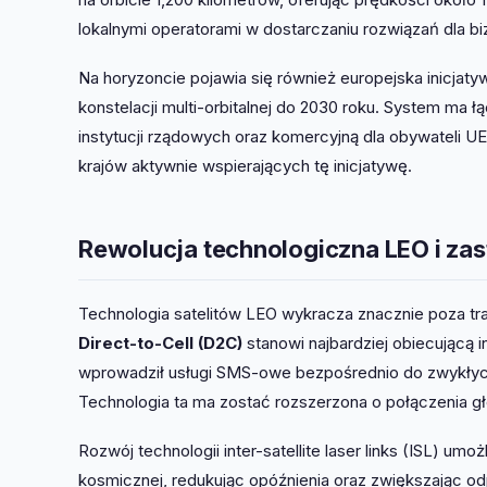
lokalnymi operatorami w dostarczaniu rozwiązań dla bi
Na horyzoncie pojawia się również europejska inicjaty
konstelacji multi-orbitalnej do 2030 roku. System ma 
instytucji rządowych oraz komercyjną dla obywateli UE
krajów aktywnie wspierających tę inicjatywę.
Rewolucja technologiczna LEO i za
Technologia satelitów LEO wykracza znacznie poza tra
Direct-to-Cell (D2C)
stanowi najbardziej obiecującą 
wprowadził usługi SMS-owe bezpośrednio do zwykłych
Technologia ta ma zostać rozszerzona o połączenia g
Rozwój technologii inter-satellite laser links (ISL) um
kosmicznej, redukując opóźnienia oraz zwiększając odp