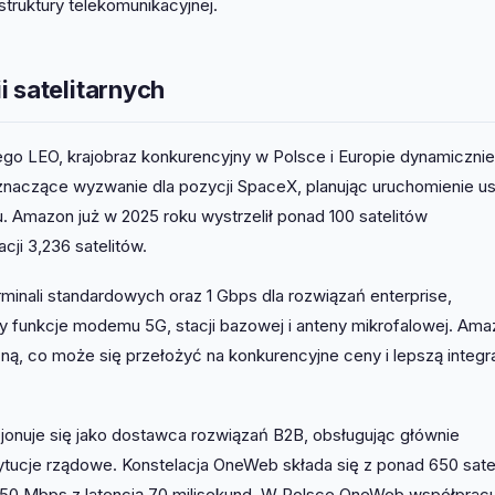
struktury telekomunikacyjnej.
 satelitarnych
nego LEO, krajobraz konkurencyjny w Polsce i Europie dynamicznie
 znaczące wyzwanie dla pozycji SpaceX, planując uruchomienie u
. Amazon już w 2025 roku wystrzelił ponad 100 satelitów
ji 3,236 satelitów.
minali standardowych oraz 1 Gbps dla rozwiązań enterprise,
y funkcje modemu 5G, stacji bazowej i anteny mikrofalowej. Am
zną, co może się przełożyć na konkurencyjne ceny i lepszą integr
cjonuje się jako dostawca rozwiązań B2B, obsługując głównie
ytucje rządowe. Konstelacja OneWeb składa się z ponad 650 sate
o 150 Mbps z latencją 70 milisekund. W Polsce OneWeb współpracu