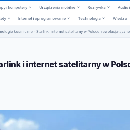
opy i komputery
Urządzenia mobilne
Rozrywka
Audio 
ety
Internet i oprogramowanie
Technologia
Wiedza
ologie kosmiczne – Starlink i internet satelitarny w Polsce: rewolucja łączn
link i internet satelitarny w Pols