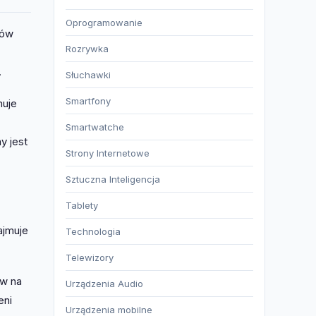
Oprogramowanie
rów
Rozrywka
.
Słuchawki
Smartfony
muje
Smartwatche
y jest
Strony Internetowe
Sztuczna Inteligencja
Tablety
ajmuje
Technologia
Telewizory
ów na
Urządzenia Audio
eni
Urządzenia mobilne