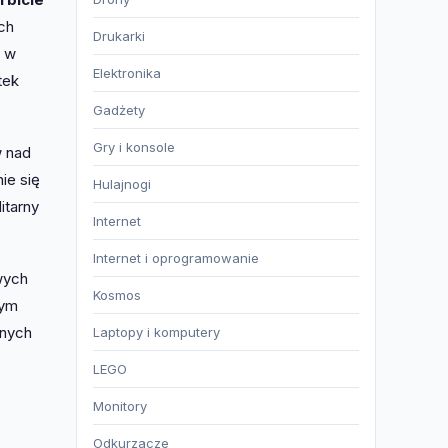
ch
Drukarki
e w
Elektronika
tek
Gadżety
Gry i konsole
w nad
ie się
Hulajnogi
itarny
Internet
Internet i oprogramowanie
wych
Kosmos
tym
znych
Laptopy i komputery
LEGO
Monitory
Odkurzacze