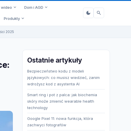
i wideo
Dom i AGD
Produkty
ości 2025
Ostatnie artykuły
ce:
Bezpieczeństwo kodu z modeli
językowych: co musisz wiedzieć, zanim
wdrożysz kod z asystenta AI
Smart ring i pot z palca: jak biochemia
skóry może zmienić wearable health
technology
Google Pixel 11: nowa funkcja, która
zachwyci fotografów