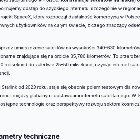
 pojmujemy dostęp do szybkiego internetu, szczególnie w regiona
projekt SpaceX, który rozpoczął działalność komercyjną w Polsc
ktywnych użytkowników na całym świecie, z czego znaczący odse
 poprzez umieszczenie satelitów na wysokości 340-630 kilometró
cjonarne znajdujące się na orbicie 35,786 kilometrów. To przełożen
0 milisekund do zaledwie 25-50 milisekund, czyniąc internet satel
ncji.
m Starlink od 2023 roku, staje się obecnie polem testowym dla no
rencji między globalnymi dostawcami internetu satelitarnego. W 
 dostępne technologie oraz perspektywy rozwoju sektora kosmic
rametry techniczne