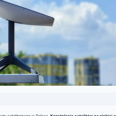
etu satelitarnego w Polsce.
Konstelacje satelitów na niskiej o