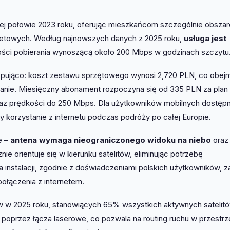
giej połowie 2023 roku, oferując mieszkańcom szczególnie obsza
ernetowych. Według najnowszych danych z 2025 roku,
usługa jest
ści pobierania wynoszącą około 200 Mbps w godzinach szczytu
stępująco: koszt zestawu sprzętowego wynosi 2,720 PLN, co obej
owanie. Miesięczny abonament rozpoczyna się od 335 PLN za plan
 oraz prędkości do 250 Mbps. Dla użytkowników mobilnych dostępn
 korzystanie z internetu podczas podróży po całej Europie.
e –
antena wymaga nieograniczonego widoku na niebo
oraz
ie orientuje się w kierunku satelitów, eliminując potrzebę
 instalacji, zgodnie z doświadczeniami polskich użytkowników, z
ołączenia z internetem.
tów w 2025 roku, stanowiących 65% wszystkich aktywnych satelit
ą poprzez łącza laserowe, co pozwala na routing ruchu w przestrz