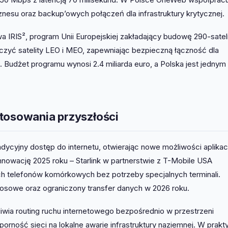
znesu oraz backup’owych połączeń dla infrastruktury krytycznej.
wa IRIS², program Unii Europejskiej zakładający budowę 290-satel
łączyć satelity LEO i MEO, zapewniając bezpieczną łączność dla
. Budżet programu wynosi 2.4 miliarda euro, a Polska jest jednym
stosowania przyszłości
dycyjny dostęp do internetu, otwierając nowe możliwości aplikac
innowację 2025 roku – Starlink w partnerstwie z T-Mobile USA
 telefonów komórkowych bez potrzeby specjalnych terminali.
łosowe oraz ograniczony transfer danych w 2026 roku.
ożliwia routing ruchu internetowego bezpośrednio w przestrzeni
orność sieci na lokalne awarie infrastruktury naziemnej. W prakt