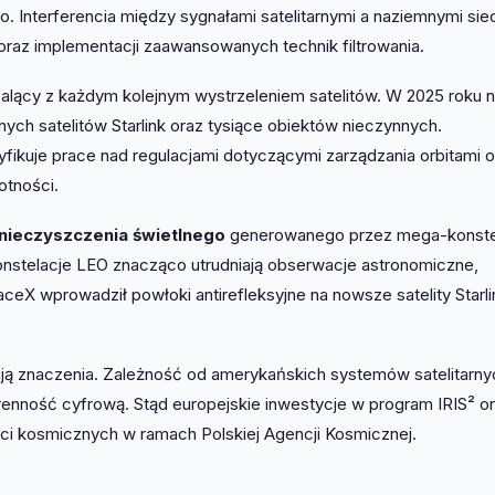
o. Interferencia między sygnałami satelitarnymi a naziemnymi sie
raz implementacji zaawansowanych technik filtrowania.
palący z każdym kolejnym wystrzeleniem satelitów. W 2025 roku 
nych satelitów Starlink oraz tysiące obiektów nieczynnych.
ikuje prace nad regulacjami dotyczącymi zarządzania orbitami o
otności.
nieczyszczenia świetlnego
generowanego przez mega-konste
onstelacje LEO znacząco utrudniają obserwacje astronomiczne,
X wprowadził powłoki antirefleksyjne na nowsze satelity Starlin
ą znaczenia. Zależność od amerykańskich systemów satelitarn
werenność cyfrową. Stąd europejskie inwestycje w program IRIS² o
ci kosmicznych w ramach Polskiej Agencji Kosmicznej.