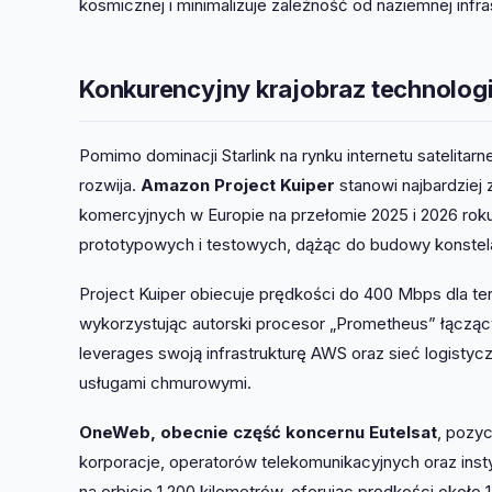
kosmicznej i minimalizuje zależność od naziemnej infra
Konkurencyjny krajobraz technologii
Pomimo dominacji Starlink na rynku internetu satelitar
rozwija.
Amazon Project Kuiper
stanowi najbardziej
komercyjnych w Europie na przełomie 2025 i 2026 roku
prototypowych i testowych, dążąc do budowy konstelac
Project Kuiper obiecuje prędkości do 400 Mbps dla ter
wykorzystując autorski procesor „Prometheus” łącząc
leverages swoją infrastrukturę AWS oraz sieć logistyc
usługami chmurowymi.
OneWeb, obecnie część koncernu Eutelsat
, pozy
korporacje, operatorów telekomunikacyjnych oraz inst
na orbicie 1,200 kilometrów, oferując prędkości okoł