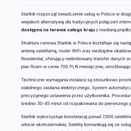
Starlink rozpoczął świadczenie usług w Polsce w dru
wiejskich alternatywę dla tradycyjnych połączeń int
dostępna na terenie całego kraju
z medianą prędko
Struktura cenowa Starlink w Polsce kształtuje się na
antenę satelitarną, router WiFi oraz niezbędne okabl
Residential, oferujący nielimitowany transfer danych
plan Roam w cenie 700 PLN miesięcznie, umożliwiający
Techniczne wymagania instalacji są stosunkowo prost
stabilnego zasilania elektrycznego. System automatyczn
precyzyjnego ustawienia przez użytkownika. Procedura
średnio 30-45 minut od rozpakowania do pierwszego p
Starlink wykorzystuje konstelację ponad 7,600 sateli
orbicie okołoziemskiej. Satelity komunikują się ze sob