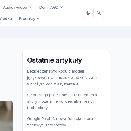
Audio i wideo
Dom i AGD
Wiedza
Produkty
Ostatnie artykuły
Bezpieczeństwo kodu z modeli
językowych: co musisz wiedzieć, zanim
wdrożysz kod z asystenta AI
Smart ring i pot z palca: jak biochemia
skóry może zmienić wearable health
technology
Google Pixel 11: nowa funkcja, która
zachwyci fotografów