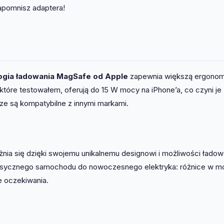
apomnisz adaptera!
ogia ładowania MagSafe od Apple
zapewnia większą ergonomi
tóre testowałem, oferują do 15 W mocy na iPhone’a, co czyni je
sze są kompatybilne z innymi markami.
ia się dzięki swojemu unikalnemu designowi i możliwości ładow
lasycznego samochodu do nowoczesnego elektryka: różnice w mo
e oczekiwania.