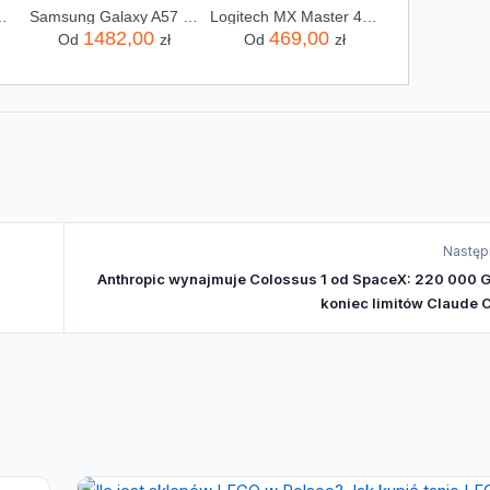
axy Buds4 Pro czarne
Samsung Galaxy A57 5G 8/128GB Szary
Logitech MX Master 4 Czarny (910007577)
1482,00
469,00
Od
zł
Od
zł
Następ
Anthropic wynajmuje Colossus 1 od SpaceX: 220 000 G
koniec limitów Claude 