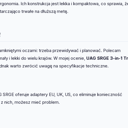
ergonomia. Ich konstrukcja jest lekka i kompaktowa, co sprawia, ż
tarczająco trwałe na dłuższą metę.
ę
zamkniętymi oczami: trzeba przewidywać i planować. Polecam
ały i lekki do wielu krajów. W mojej ocenie,
UAG SRGE 3-in-1 T
ednak warto zwrócić uwagę na specyfikacje techniczne.
 SRGE oferuje adaptery EU, UK, US, co eliminuje konieczność
 z nich, możesz mieć problem.