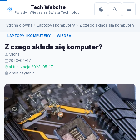
do
Tech Website
treści
Porady i Wiedza ze Świata Technologii
Strona główna
Laptopy i komputery
Z czego składa się komputer?
LAPTOPY I KOMPUTERY
WIEDZA
Z czego składa się komputer?
Michal
2023-04-17
aktualizacja 2023-05-17
2 min czytania