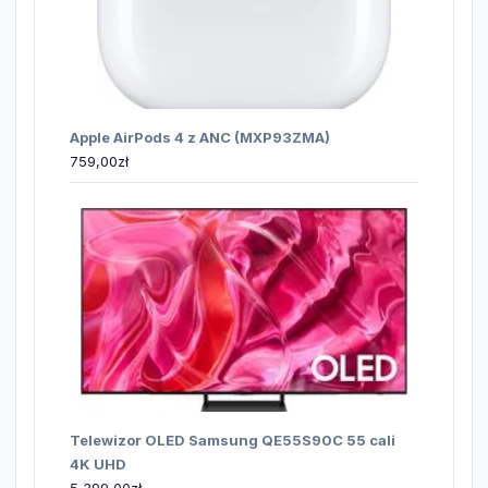
Apple AirPods 4 z ANC (MXP93ZMA)
759,00
zł
Telewizor OLED Samsung QE55S90C 55 cali
4K UHD
5 399,00
zł