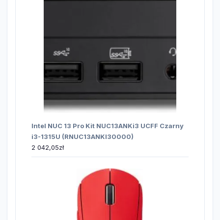
Intel NUC 13 Pro Kit NUC13ANKi3 UCFF Czarny
i3-1315U (RNUC13ANKI30000)
2 042,05
zł