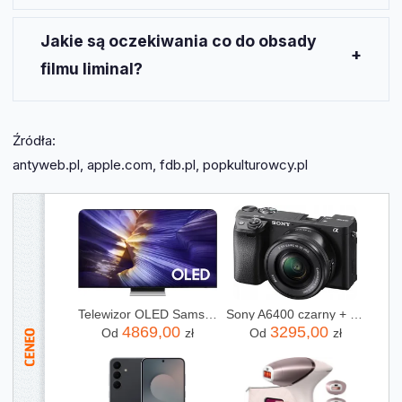
Produkcje sygnowane marką Apple zdobyły już
setki nagród i były wysokiej jakości, co budzi
Jakie są oczekiwania co do obsady
zaufanie do kolejnych projektów takich jak
Liminal
.
filmu liminal?
Obsada filmu
Liminal
jest dobrze znana, co budzi
dużą nadzieję na sukces.
Vanessa Kirby
i
Yahya
Źródła:
Abdul-Mateen II
są uznawani za wyjątkowych
antyweb.pl, apple.com, fdb.pl, popkulturowcy.pl
aktorów o dużych umiejętnościach.
Telewizor OLED Samsung QE65S90FATXXH 65 cali 4K UHD
Sony A6400 czarny + 16-50mm
4869,00
3295,00
Od
zł
Od
zł