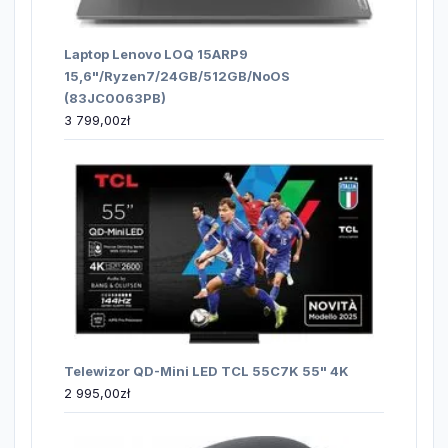
Laptop Lenovo LOQ 15ARP9
15,6"/Ryzen7/24GB/512GB/NoOS
(83JC0063PB)
3 799,00
zł
Telewizor QD-Mini LED TCL 55C7K 55" 4K
2 995,00
zł