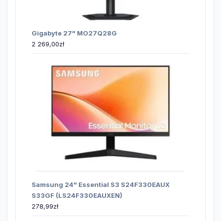
Gigabyte 27" MO27Q28G
2 269,00
zł
Samsung 24" Essential S3 S24F330EAUX
S33GF (LS24F330EAUXEN)
278,99
zł