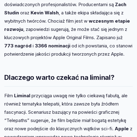
doświadczonych profesjonalistów. Producentami są
Zach
Studin
oraz
Kevin Walsh
, a także ekipa składająca się z
wybitnych twórców. Chociaż film jest w
wczesnym etapie
rozwoju
, zapowiedzi sugerują, że może stać się jednym z
kluczowych projektów Apple Original Films. Zapisano już
773 nagród
i
3366 nominacji
od ich powstania, co stanowi
potwierdzenie jakości produkcji tworzonych przez Apple.
Dlaczego warto czekać na liminal?
Film
Liminal
przyciąga uwagę nie tylko ciekawą fabułą, ale
również tematyka telepatii, która zawsze była źródłem
fascynacji. Scenariusz bazujący na powieści graficznej
“Telepaths” sugeruje, że film będzie miał bogatą estetykę
oraz nowe podejście do klasycznych wątków sci-fi.
Apple
z
powodzeniem wprowadza nowe technologie również w