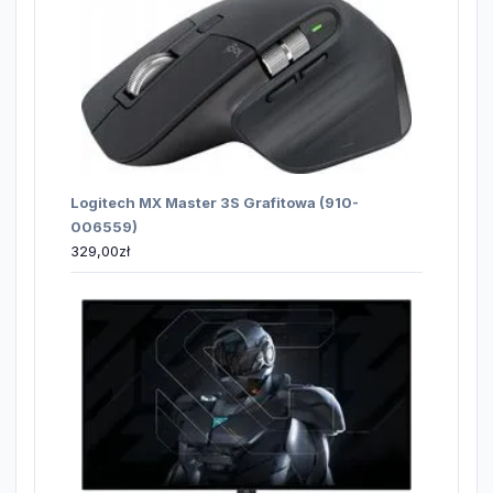
Logitech MX Master 3S Grafitowa (910-
006559)
329,00
zł