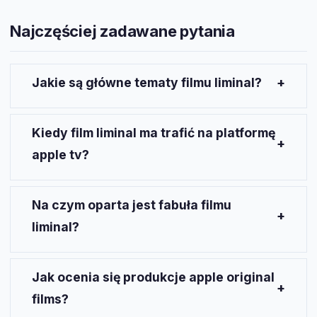
Najczęściej zadawane pytania
Jakie są główne tematy filmu liminal?
Film dotyka tematów telepatii i moralnych
dylematów związanych z posiadaniem takich
Kiedy film liminal ma trafić na platformę
zdolności. Zagadnienia związane z władzami i
apple tv?
sprawiedliwością stają się kluczowe w kontekście
fabuły.
Obecnie brak jest daty premiery, ponieważ film
znajduje się w wczesnym etapie produkcji. Apple
Na czym oparta jest fabuła filmu
poinformuje o szczegółach w odpowiednim czasie.
liminal?
Fabuła opiera się na powieści graficznej
„Telepaths”, która opisuje świat po zakłóceniu
Jak ocenia się produkcje apple original
elektromagnetycznym, w którym niektórzy zyskują
films?
zdolności telepatyczne.