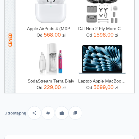
Apple AirPods 4 (MXP63ZM/A)
DJI Neo 2 Fly More Combo (RC-N3)
568,00
1598,00
Od
zł
Od
zł
SodaStream Terra Biały
Laptop Apple MacBook Air 13,6"/M5/16GB/512GB/macOS (MDHH4ZEA)
229,00
5699,00
Od
zł
Od
zł
Udostępnij: