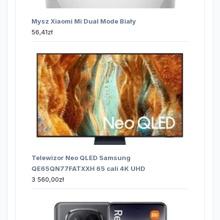
Mysz Xiaomi Mi Dual Mode Biały
56,41
zł
Telewizor Neo QLED Samsung
QE65QN77FATXXH 65 cali 4K UHD
3 560,00
zł