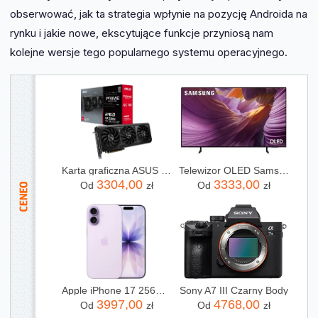
obserwować, jak ta strategia wpłynie na pozycję Androida na
rynku i jakie nowe, ekscytujące funkcje przyniosą nam
kolejne wersje tego popularnego systemu operacyjnego.
Karta graficzna ASUS Radeon RX 9070 XT Prime OC 16GB (90YV0L71M0NA00)
Telewizor OLED Samsung QE55S85FAU 55 cali 4K UHD
3304,00
3333,00
Od
zł
Od
zł
Apple iPhone 17 256GB Lawenda
Sony A7 III Czarny Body
3997,00
4768,00
Od
zł
Od
zł