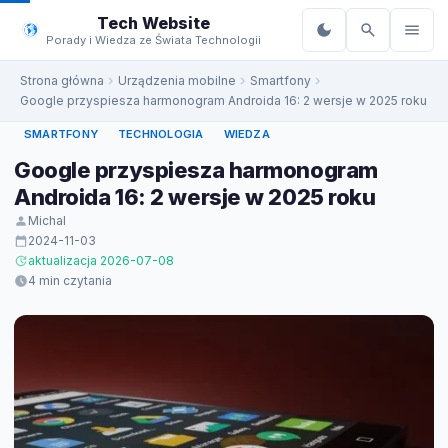
do
Tech Website
treści
Porady i Wiedza ze Świata Technologii
Strona główna
Urządzenia mobilne
Smartfony
Google przyspiesza harmonogram Androida 16: 2 wersje w 2025 roku
SMARTFONY
TECHNOLOGIA
WIEDZA
Google przyspiesza harmonogram
Androida 16: 2 wersje w 2025 roku
Michal
2024-11-03
aktualizacja 2026-07-08
4 min czytania