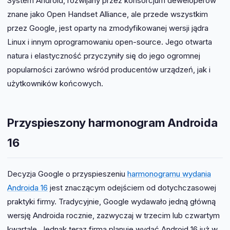
System Android, rozwijany przez konsorcjum deweloperów
znane jako Open Handset Alliance, ale przede wszystkim
przez Google, jest oparty na zmodyfikowanej wersji jądra
Linux i innym oprogramowaniu open-source. Jego otwarta
natura i elastyczność przyczyniły się do jego ogromnej
popularności zarówno wśród producentów urządzeń, jak i
użytkowników końcowych.
Przyspieszony harmonogram Androida
16
Decyzja Google o przyspieszeniu
harmonogramu wydania
Androida 16
jest znaczącym odejściem od dotychczasowej
praktyki firmy. Tradycyjnie, Google wydawało jedną główną
wersję Androida rocznie, zazwyczaj w trzecim lub czwartym
kwartale. Jednak teraz firma planuje wydać Android 16 już w