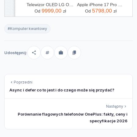
Telewizor OLED LG OLED65G54LW 65 cali 4K UHD
Apple iPhone 17 Pro Max 256GB Kosmiczny pomarańcz
9999,00
5798,00
Od
zł
Od
zł
#Komputer kwantowy
Udostępnij:
Poprzedni
Async i defer co to jest i do czego może się przydać?
Następny
Porównanie flagowych telefonów OnePlus: fakty, ceny i
specyfikacje 2026