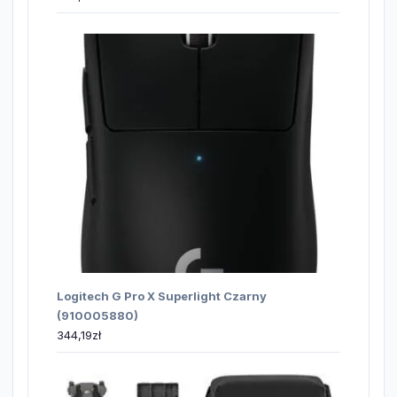
Logitech G Pro X Superlight Czarny
(910005880)
344,19
zł