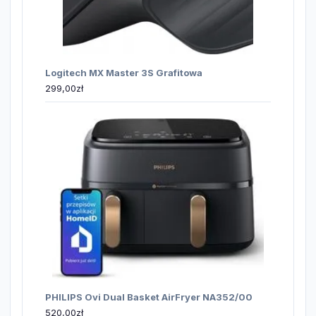
Logitech MX Master 3S Grafitowa
299,00
zł
PHILIPS Ovi Dual Basket AirFryer NA352/00
520,00
zł