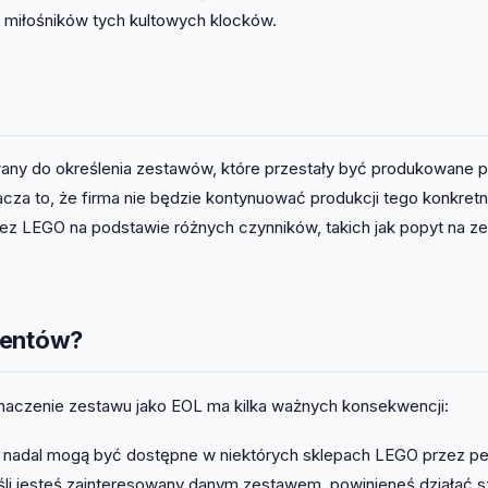
i miłośników tych kultowych klocków.
i
ywany do określenia zestawów, które przestały być produkowane 
cza to, że firma nie będzie kontynuować produkcji tego konkret
z LEGO na podstawie różnych czynników, takich jak popyt na ze
ientów?
oznaczenie zestawu jako EOL ma kilka ważnych konsekwencji:
nadal mogą być dostępne w niektórych sklepach LEGO przez p
eśli jesteś zainteresowany danym zestawem, powinieneś działać 