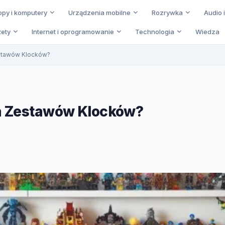
opy i komputery
Urządzenia mobilne
Rozrywka
Audio 
ety
Internet i oprogramowanie
Technologia
Wiedza
stawów Klocków?
a Zestawów Klocków?