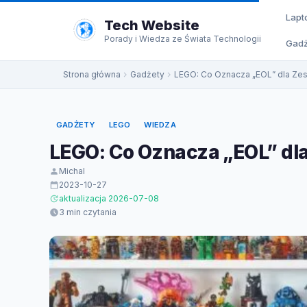
do
Lapt
treści
Tech Website
Porady i Wiedza ze Świata Technologii
Gadż
Strona główna
Gadżety
LEGO: Co Oznacza „EOL” dla Ze
GADŻETY
LEGO
WIEDZA
LEGO: Co Oznacza „EOL” dl
Michal
2023-10-27
aktualizacja 2026-07-08
3 min czytania