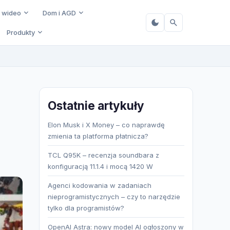
i wideo
Dom i AGD
Produkty
Ostatnie artykuły
Elon Musk i X Money – co naprawdę
zmienia ta platforma płatnicza?
TCL Q95K – recenzja soundbara z
konfiguracją 11.1.4 i mocą 1420 W
Agenci kodowania w zadaniach
nieprogramistycznych – czy to narzędzie
tylko dla programistów?
OpenAI Astra: nowy model AI ogłoszony w