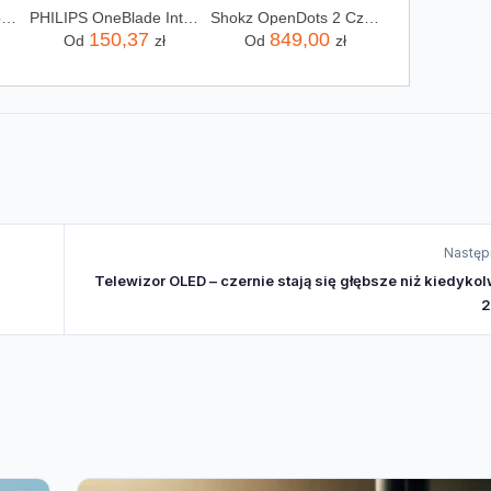
Laptop Apple MacBook Pro 2025 14" M5/16GB/512GB/macOS (MDE04ZEA)
PHILIPS OneBlade Intimate QP1924/22
Shokz OpenDots 2 Czarny (E320STBK)
150,37
849,00
Od
zł
Od
zł
Następ
Telewizor OLED – czernie stają się głębsze niż kiedyko
2