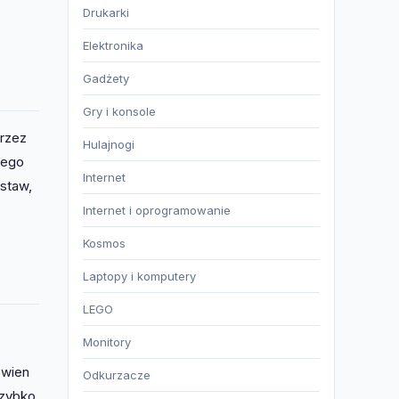
Drukarki
Elektronika
Gadżety
Gry i konsole
przez
Hulajnogi
nego
Internet
staw,
Internet i oprogramowanie
Kosmos
Laptopy i komputery
LEGO
Monitory
ewien
Odkurzacze
szybko,