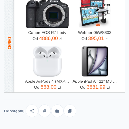
Canon EOS R7 body
Webber 05WS603
4886,00
395,01
Od
zł
Od
zł
Apple AirPods 4 (MXP63ZM/A)
Apple iPad Air 11" M3 128GB Wi-Fi Gwiezdna Szarość (MC9W4HCA)
568,00
3881,99
Od
zł
Od
zł
Udostępnij: