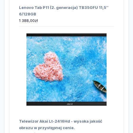
Lenovo Tab P11 (2. generacja) TB350FU 11,5″
6/128GB
1 388,00
zł
Telewizor Akai Lt-2416Hd - wysoka jakość
obrazu w przystępnej cenie.