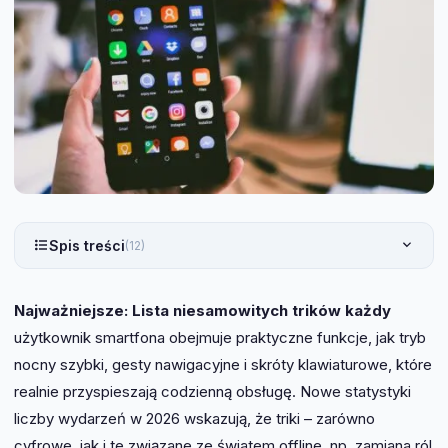
Spis treści
(12)
Najważniejsze:
Lista niesamowitych trików każdy
użytkownik smartfona obejmuje praktyczne funkcje, jak tryb
nocny szybki, gesty nawigacyjne i skróty klawiaturowe, które
realnie przyspieszają codzienną obsługę. Nowe statystyki
liczby wydarzeń w 2026 wskazują, że triki – zarówno
cyfrowe, jak i te związane ze światem offline, np. zamiana ról