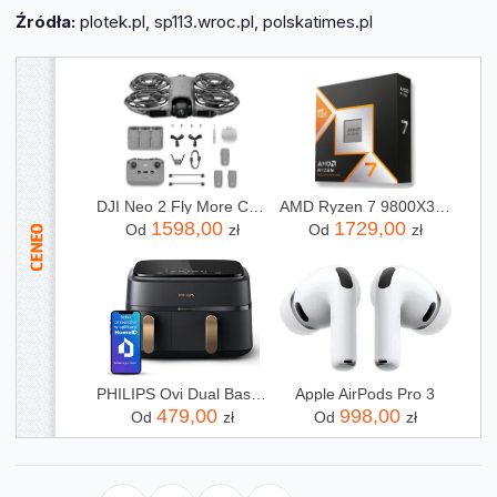
Źródła:
plotek.pl, sp113.wroc.pl, polskatimes.pl
DJI Neo 2 Fly More Combo (RC-N3)
AMD Ryzen 7 9800X3D 4,7GHz OEM
1598,00
1729,00
Od
zł
Od
zł
PHILIPS Ovi Dual Basket AirFryer NA352/00
Apple AirPods Pro 3
479,00
998,00
Od
zł
Od
zł