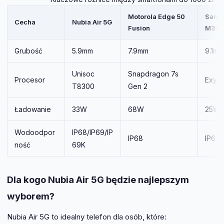
Motorola Edge 50
Sams
Cecha
Nubia Air 5G
Fusion
M35 
Grubość
5.9mm
7.9mm
9.1mm
Unisoc
Snapdragon 7s
Procesor
Exyno
T8300
Gen 2
Ładowanie
33W
68W
25W
Wodoodpor
IP68/IP69/IP
IP68
IP67
ność
69K
Dla kogo Nubia Air 5G będzie najlepszym
wyborem?
Nubia Air 5G to idealny telefon dla osób, które: