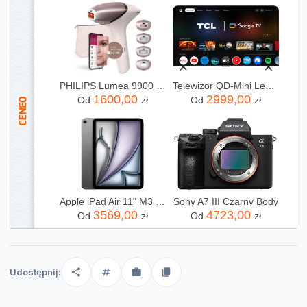
PHILIPS Lumea 9900 SkinAI BRI977/00
Telewizor QD-Mini Led TCL 65C69K 65 cali 4K UHD
1600,00
2999,00
Od
zł
Od
zł
Apple iPad Air 11" M3 128GB Wi-Fi Gwiezdna Szarość (MC9W4HCA)
Sony A7 III Czarny Body
3569,00
4723,00
Od
zł
Od
zł
Udostępnij: