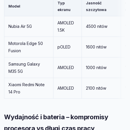
Typ
Jasność
Od
Model
ekranu
szczytowa
ni
AMOLED
Nubia Air 5G
4500 nitów
12
1.5K
Motorola Edge 50
pOLED
1600 nitów
14
Fusion
Samsung Galaxy
AMOLED
1000 nitów
12
M35 5G
Xiaomi Redmi Note
AMOLED
2100 nitów
12
14 Pro
Wydajność i bateria – kompromisy
procesora vs długi czas pracy