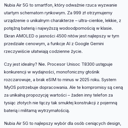
inwestycją niż droższe, ale grubsze flagowce.
dopracowania pod kątem optymalizacji. Jeśli te
Nubia Air 5G to smartfon, który odważnie rzuca wyzwanie
aspekty są dla Ciebie kluczowe, warto rozważyć
utartym schematom rynkowym. Za 999 zł otrzymujemy
alternatywy jak Motorola Edge 50 Fusion.
urządzenie o unikalnym charakterze – ultra-cienkie, lekkie, z
potężną baterią i najwyższą wodoodpornością w klasie.
Ekran AMOLED o jasności 4500 nitów jest najlepszy w tym
przedziale cenowym, a funkcje AI z Google Gemini
rzeczywiście ułatwiają codzienne życie.
Czy jest idealny? Nie. Procesor Unisoc T8300 ustępuje
konkurencji w wydajności, monofoniczny głośnik
rozczarowuje, a brak eSIM to minus w 2025 roku. System
MyOS potrzebuje dopracowania. Ale te kompromisy są ceną
za unikalną propozycję wartości – żaden inny telefon za
tysiąc złotych nie łączy tak smukłej konstrukcji z pojemną
baterią i militarną wytrzymałością.
Nubia Air 5G to najlepszy wybór dla osób ceniących design,