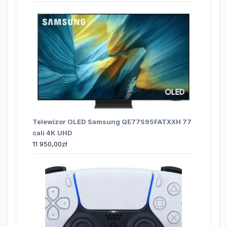
Telewizor OLED Samsung QE77S95FATXXH 77
cali 4K UHD
11 950,00
zł