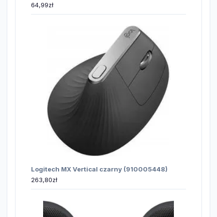
64,99
zł
Logitech MX Vertical czarny (910005448)
263,80
zł