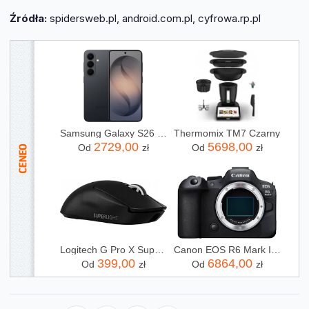
Źródła:
spidersweb.pl, android.com.pl, cyfrowa.rp.pl
Samsung Galaxy S26 SM-S942 12/256GB Czarny
Thermomix TM7 Czarny
2729,00
5698,00
Od
zł
Od
zł
Logitech G Pro X Superlight 2 (910007554)
Canon EOS R6 Mark II body
399,00
6864,00
Od
zł
Od
zł