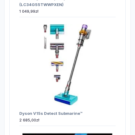
(LC34G55TWWPXEN)
1 049,99
zł
Dyson V15s Detect Submarine™
2 685,00
zł