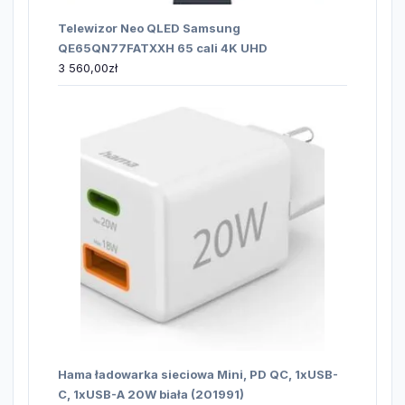
Telewizor Neo QLED Samsung
QE65QN77FATXXH 65 cali 4K UHD
3 560,00
zł
Hama ładowarka sieciowa Mini, PD QC, 1xUSB-
C, 1xUSB-A 20W biała (201991)