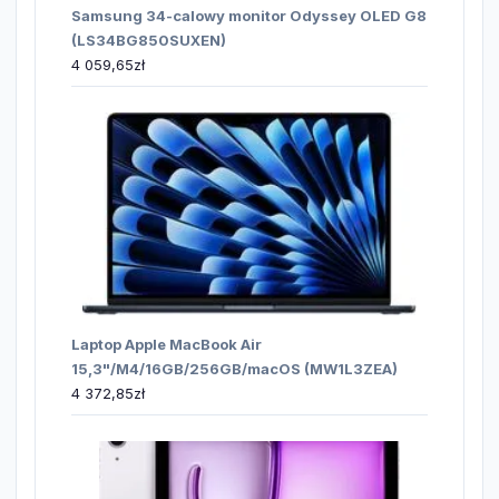
Samsung 34-calowy monitor Odyssey OLED G8
(LS34BG850SUXEN)
4 059,65
zł
Laptop Apple MacBook Air
15,3"/M4/16GB/256GB/macOS (MW1L3ZEA)
4 372,85
zł