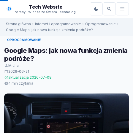
do
Tech Website
treści
Porady i Wiedza ze Świata Technologii
Strona główna
Internet i oprogramowanie
Oprogramowanie
Google Maps: jak nowa funkcja zmienia podróże?
OPROGRAMOWANIE
Google Maps: jak nowa funkcja zmienia
podróże?
Michal
2026-06-21
aktualizacja 2026-07-08
4 min czytania