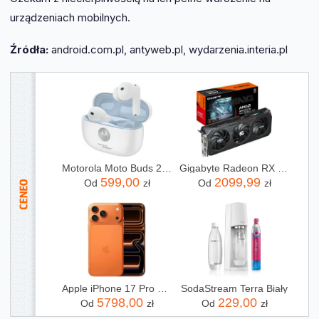
urządzeniach mobilnych.
Źródła:
android.com.pl, antyweb.pl, wydarzenia.interia.pl
Motorola Moto Buds 2 Plus Anc Biały
Gigabyte Radeon RX 9060 XT GAMING OC 16GB GDDR6 FSR (GVR9060XTGAMINGOC16GD)
599,00
2099,99
Od
zł
Od
zł
Apple iPhone 17 Pro Max 256GB Kosmiczny pomarańcz
SodaStream Terra Biały
5798,00
229,00
Od
zł
Od
zł