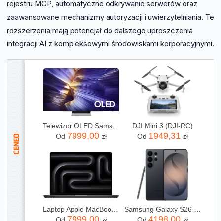
rejestru MCP, automatyczne odkrywanie serwerów oraz
zaawansowane mechanizmy autoryzacji i uwierzytelniania. Te
rozszerzenia mają potencjał do dalszego uproszczenia
integracji AI z kompleksowymi środowiskami korporacyjnymi.
Telewizor OLED Samsung QE77S90FAEXXH 77 cali 4K UHD
DJI Mini 3 (DJI-RC)
7999,00
1949,31
Od
zł
Od
zł
Laptop Apple MacBook Pro 2025 14" M5/16GB/512GB/macOS (MDE04ZEA)
Samsung Galaxy S26 Ultra SM-S948 5G 12/256GB Czarny
7999,00
4198,00
Od
zł
Od
zł