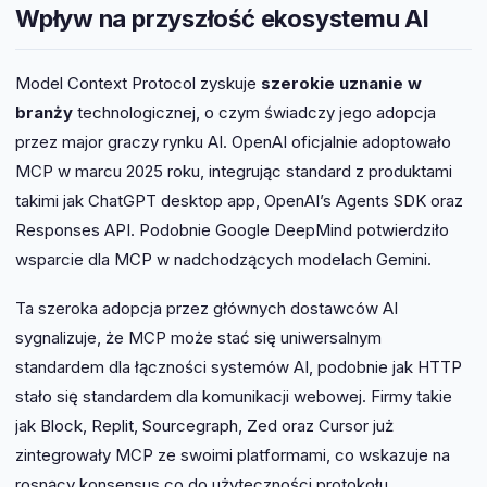
Wpływ na przyszłość ekosystemu AI
Model Context Protocol zyskuje
szerokie uznanie w
branży
technologicznej, o czym świadczy jego adopcja
przez major graczy rynku AI. OpenAI oficjalnie adoptowało
MCP w marcu 2025 roku, integrując standard z produktami
takimi jak ChatGPT desktop app, OpenAI’s Agents SDK oraz
Responses API. Podobnie Google DeepMind potwierdziło
wsparcie dla MCP w nadchodzących modelach Gemini.
Ta szeroka adopcja przez głównych dostawców AI
sygnalizuje, że MCP może stać się uniwersalnym
standardem dla łączności systemów AI, podobnie jak HTTP
stało się standardem dla komunikacji webowej. Firmy takie
jak Block, Replit, Sourcegraph, Zed oraz Cursor już
zintegrowały MCP ze swoimi platformami, co wskazuje na
rosnący konsensus co do użyteczności protokołu.