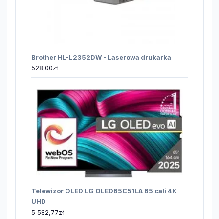
Brother HL-L2352DW - Laserowa drukarka
528,00
zł
Telewizor OLED LG OLED65C51LA 65 cali 4K
UHD
5 582,77
zł