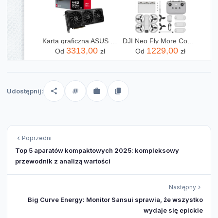
Karta graficzna ASUS Radeon RX 9070 XT Prime OC 16GB (90YV0L71M0NA00)
DJI Neo Fly More Combo
3313,00
1229,00
Od
zł
Od
zł
Udostępnij:
Poprzedni
Top 5 aparatów kompaktowych 2025: kompleksowy
przewodnik z analizą wartości
Następny
Big Curve Energy: Monitor Sansui sprawia, że wszystko
wydaje się epickie