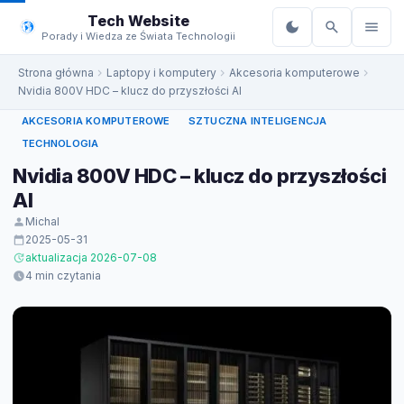
do
Tech Website
treści
Porady i Wiedza ze Świata Technologii
Strona główna
Laptopy i komputery
Akcesoria komputerowe
Nvidia 800V HDC – klucz do przyszłości AI
AKCESORIA KOMPUTEROWE
SZTUCZNA INTELIGENCJA
TECHNOLOGIA
Nvidia 800V HDC – klucz do przyszłości
AI
Michal
2025-05-31
aktualizacja 2026-07-08
4 min czytania