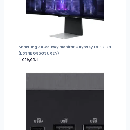
Samsung 34-calowy monitor Odyssey OLED G8
(LS34BG850SUXEN)
4 059,65
zł