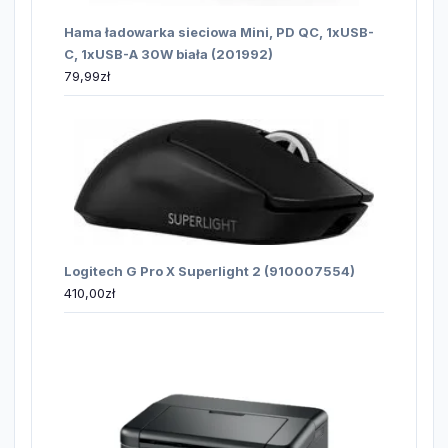
Hama ładowarka sieciowa Mini, PD QC, 1xUSB-
C, 1xUSB-A 30W biała (201992)
79,99
zł
Logitech G Pro X Superlight 2 (910007554)
410,00
zł