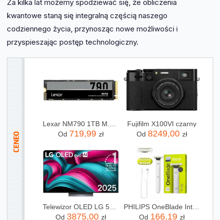
Za kilka lat możemy spodziewać się, że obliczenia
kwantowe staną się integralną częścią naszego
codziennego życia, przynosząc nowe możliwości i
przyspieszając postęp technologiczny.
Lexar NM790 1TB M.2 (LNM790X001TRNNNG)
Fujifilm X100VI czarny
719,99
8249,00
Od
zł
Od
zł
Telewizor OLED LG 55C54LA 55 cali 4K UHD
PHILIPS OneBlade Intimate QP1924/22
3875,00
166,19
Od
zł
Od
zł