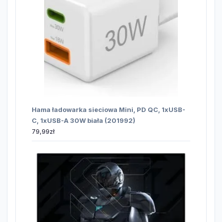
Hama ładowarka sieciowa Mini, PD QC, 1xUSB-
C, 1xUSB-A 30W biała (201992)
79,99
zł