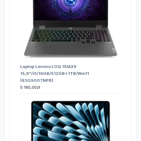
Laptop Lenovo LOQ 15IAX9
15,6"/i5/16GB/512GB+1TB/Win11
(83GS007NPB)
5 190,00
zł