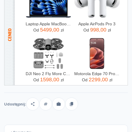
Laptop Apple MacBook Air 13,6"/M5/16GB/512GB/macOS (MDHE4ZEA)
Apple AirPods Pro 3
5499,00
998,00
Od
zł
Od
zł
DJI Neo 2 Fly More Combo (RC-N3)
Motorola Edge 70 Pro 8/256GB Bordowy
1598,00
2299,00
Od
zł
Od
zł
Udostępnij: