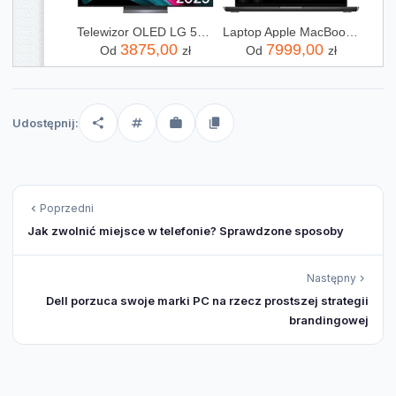
Telewizor OLED LG 55C54LA 55 cali 4K UHD
Laptop Apple MacBook Pro 2025 14" M5/16GB/512GB/macOS (MDE04ZEA)
3875,00
7999,00
Od
zł
Od
zł
Udostępnij:
Poprzedni
Jak zwolnić miejsce w telefonie? Sprawdzone sposoby
Następny
Dell porzuca swoje marki PC na rzecz prostszej strategii
brandingowej