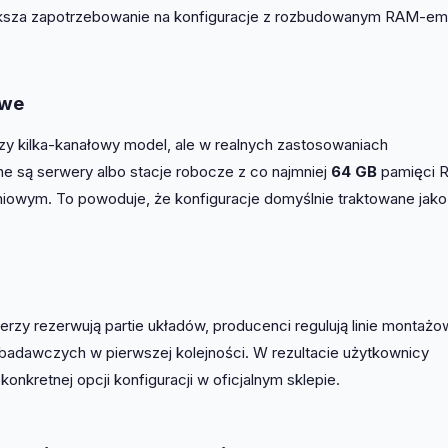
iększa zapotrzebowanie na konfiguracje z rozbudowanym RAM-em 
owe
y kilka-kanałowy model, ale w realnych zastosowaniach
 są serwery albo stacje robocze z co najmniej
64 GB
pamięci 
iowym. To powoduje, że konfiguracje domyślnie traktowane jako
llerzy rezerwują partie układów, producenci regulują linie montażo
w badawczych w pierwszej kolejności. W rezultacie użytkownicy
onkretnej opcji konfiguracji w oficjalnym sklepie.