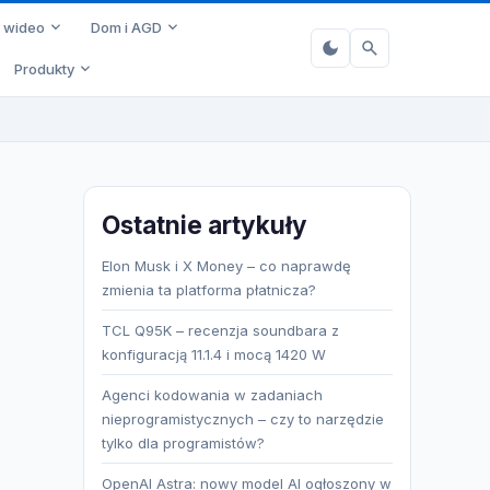
i wideo
Dom i AGD
Produkty
Ostatnie artykuły
Elon Musk i X Money – co naprawdę
zmienia ta platforma płatnicza?
TCL Q95K – recenzja soundbara z
konfiguracją 11.1.4 i mocą 1420 W
Agenci kodowania w zadaniach
nieprogramistycznych – czy to narzędzie
tylko dla programistów?
OpenAI Astra: nowy model AI ogłoszony w