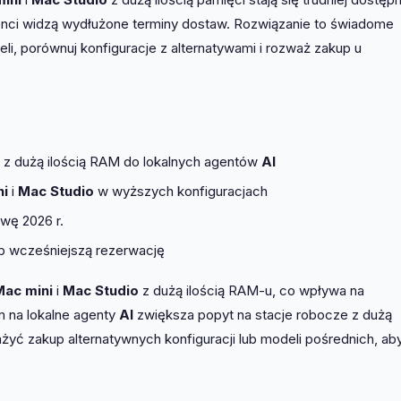
lienci widzą wydłużone terminy dostaw. Rozwiązanie to świadome
i, porównuj konfiguracje z alternatywami i rozważ zakup u
 z dużą ilością RAM do lokalnych agentów
AI
ni
i
Mac Studio
w wyższych konfiguracjach
wę 2026 r.
ub wcześniejszą rezerwację
Mac mini
i
Mac Studio
z dużą ilością RAM-u, co wpływa na
m na lokalne agenty
AI
zwiększa popyt na stacje robocze z dużą
yć zakup alternatywnych konfiguracji lub modeli pośrednich, ab