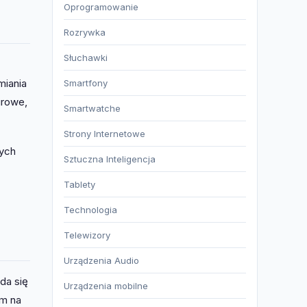
Oprogramowanie
Rozrywka
Słuchawki
miania
Smartfony
urowe,
Smartwatche
Strony Internetowe
nych
Sztuczna Inteligencja
Tablety
Technologia
Telewizory
Urządzenia Audio
da się
Urządzenia mobilne
im na