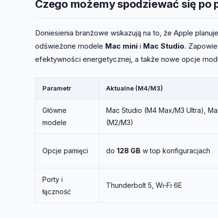
Czego możemy spodziewać się po p
Doniesienia branżowe wskazują na to, że Apple plan
odświeżone modele
Mac mini
i
Mac Studio
. Zapowie
efektywności energetycznej, a także nowe opcje moduł
Parametr
Aktualne (M4/M3)
Główne
Mac Studio (M4 Max/M3 Ultra), Ma
modele
(M2/M3)
Opcje pamięci
do
128 GB
w top konfiguracjach
Porty i
Thunderbolt 5, Wi‑Fi 6E
łączność