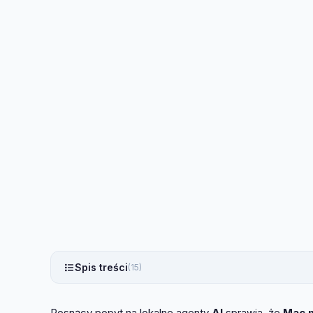
Spis treści
(15)
Rosnący popyt na lokalne agenty
AI
sprawia, że
Mac m