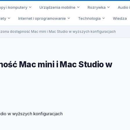
opy i komputery
Urządzenia mobilne
Rozrywka
Audio 
ety
Internet i oprogramowanie
Technologia
Wiedza
czona dostępność Mac mini i Mac Studio w wyższych konfiguracjach
ność Mac mini i Mac Studio w