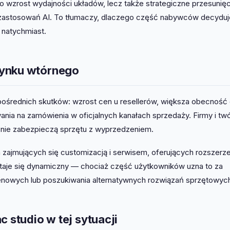
o wzrost wydajności układów, lecz także strategiczne przesunięc
ch zastosowań AI. To tłumaczy, dlaczego część nabywców decyduj
 natychmiast.
rynku wtórnego
pośrednich skutków: wzrost cen u resellerów, większa obecność 
nia na zamówienia w oficjalnych kanałach sprzedaży. Firmy i tw
i nie zabezpieczą sprzętu z wyprzedzeniem.
zajmujących się customizacją i serwisem, oferujących rozszerze
 staje się dynamiczny — chociaż część użytkowników uzna to za
 cenowych lub poszukiwania alternatywnych rozwiązań sprzętowyc
 studio w tej sytuacji