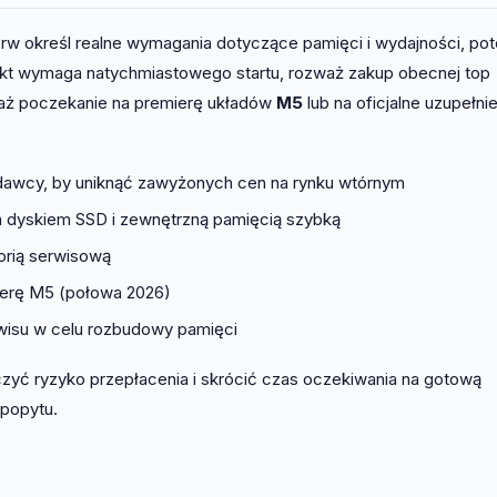
erw określ realne wymagania dotyczące pamięci i wydajności, po
ojekt wymaga natychmiastowego startu, rozważ zakup obecnej top
zważ poczekanie na premierę układów
M5
lub na oficjalne uzupełnie
awcy, by uniknąć zawyżonych cen na rynku wtórnym
 dyskiem SSD i zewnętrzną pamięcią szybką
torią serwisową
mierę M5 (połowa 2026)
rwisu w celu rozbudowy pamięci
iczyć ryzyko przepłacenia i skrócić czas oczekiwania na gotową
 popytu.