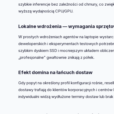
szybkie inferencje bez zależności od chmury, co zw
wyższą wydajnością CPU/GPU.
Lokalne wdrożenia — wymagania sprzęt
W prostych wdrożeniach agentów na laptopie wystarcz
deweloperskich i eksperymentach testowych potrzebne
szybkim dyskiem SSD i mocniejszym układem obliczen
„profesjonalne” gwałtownie znikają z półek.
Efekt domina na łańcuch dostaw
Gdy popyt na określony profil konfiguracji rośnie, rese
dostawy trafiają do klientów korporacyjnych i centró
indywidualni widzą wydłużone terminy dostaw lub brak k