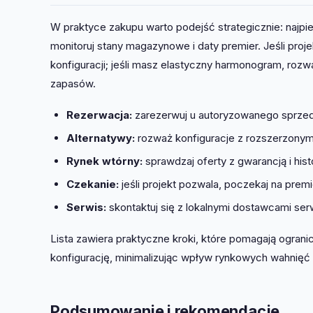
W praktyce zakupu warto podejść strategicznie: najpi
monitoruj stany magazynowe i daty premier. Jeśli pr
konfiguracji; jeśli masz elastyczny harmonogram, ro
zapasów.
Rezerwacja:
zarezerwuj u autoryzowanego sprzed
Alternatywy:
rozważ konfiguracje z rozszerzonym
Rynek wtórny:
sprawdzaj oferty z gwarancją i his
Czekanie:
jeśli projekt pozwala, poczekaj na pre
Serwis:
skontaktuj się z lokalnymi dostawcami se
Lista zawiera praktyczne kroki, które pomagają ogran
konfigurację, minimalizując wpływ rynkowych wahnięć
Podsumowanie i rekomendacje