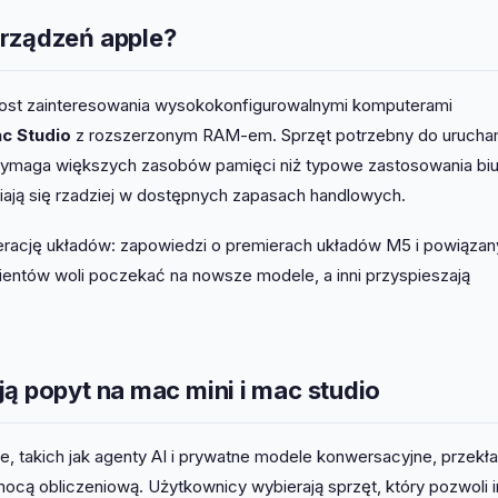
urządzeń apple?
ost zainteresowania wysokokonfigurowalnymi komputerami
c Studio
z rozszerzonym RAM-em. Sprzęt potrzebny do urucha
ji wymaga większych zasobów pamięci niż typowe zastosowania bi
ają się rzadziej w dostępnych zapasach handlowych.
erację układów: zapowiedzi o premierach układów M5 i powiąza
entów woli poczekać na nowsze modele, a inni przyspieszają
ą popyt na mac mini i mac studio
, takich jak agenty AI i prywatne modele konwersacyjne, przekła
ocą obliczeniową. Użytkownicy wybierają sprzęt, który pozwoli 