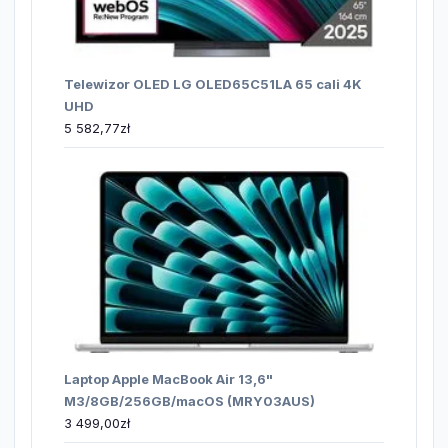
Telewizor OLED LG OLED65C51LA 65 cali 4K
UHD
5 582,77
zł
Laptop Apple MacBook Air 13,6"
M3/8GB/256GB/macOS (MRY03AUS)
3 499,00
zł