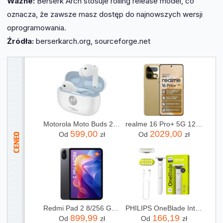
Ważne:
Berserk Arch stosuje rolling release model, co
oznacza, że zawsze masz dostęp do najnowszych wersji
oprogramowania.
Źródła:
berserkarch.org, sourceforge.net
Motorola Moto Buds 2 Plus Anc Biały
realme 16 Pro+ 5G 12/512GB Złoty
599,00
2029,00
Od
zł
Od
zł
Redmi Pad 2 8/256 GB Szary
PHILIPS OneBlade Intimate QP1924/22
899,99
166,19
Od
zł
Od
zł