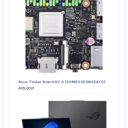
Asus Tinker Board R2.0 (90ME03D1M0EAY0)
405,00
zł