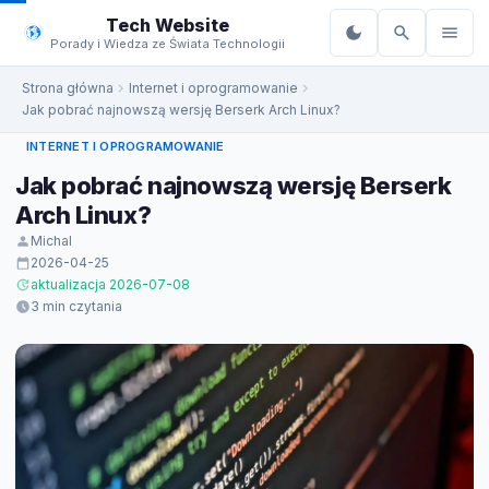
do
Tech Website
treści
Porady i Wiedza ze Świata Technologii
Strona główna
Internet i oprogramowanie
Jak pobrać najnowszą wersję Berserk Arch Linux?
INTERNET I OPROGRAMOWANIE
Jak pobrać najnowszą wersję Berserk
Arch Linux?
Michal
2026-04-25
aktualizacja 2026-07-08
3 min czytania