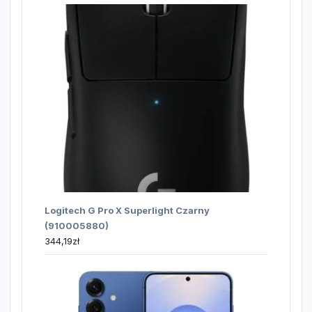
Logitech G Pro X Superlight Czarny
(910005880)
344,19
zł