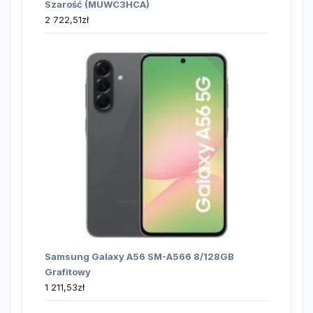
Szarość (MUWC3HCA)
2 722,51
zł
Samsung Galaxy A56 SM-A566 8/128GB
Grafitowy
1 211,53
zł