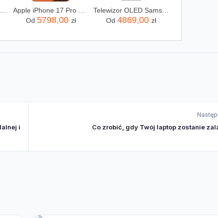
AMD RYZEN 7 9800X3D X8 4,7GHz AM5 BOX
Apple iPhone 17 Pro Max 256GB Kosmiczny pomarańcz
Telewizor OLED Samsung QE65S90FATXXH 65 cali 4K UHD
5798,00
4869,00
Od
zł
Od
zł
Następ
alnej i
Co zrobić, gdy Twój laptop zostanie za