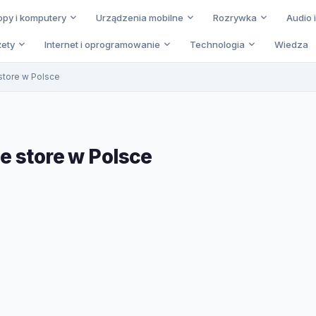
opy i komputery
Urządzenia mobilne
Rozrywka
Audio 
ety
Internet i oprogramowanie
Technologia
Wiedza
store w Polsce
e store w Polsce