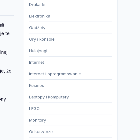
Drukarki
Elektronika
li
Gadżety
je te
Gry i konsole
Hulajnogi
lnej
Internet
je, że
Internet i oprogramowanie
Kosmos
Laptopy i komputery
ony
LEGO
Monitory
Odkurzacze