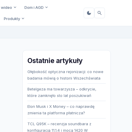
i wideo
Dom i AGD
Produkty
Ostatnie artykuły
Głębokość optyczna rejonizacji: co nowe
badania mówią o historii Wszechświata
Betelgeza ma towarzysza – odkrycie,
które zamknęło sto lat poszukiwań
Elon Musk i X Money – co naprawdę
zmienia ta platforma płatnicza?
TCL Q95K – recenzja soundbara z
konfiguracją 11.1.4 i mocą 1420 W