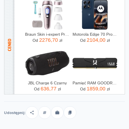
Braun Skin i-expert Pro IPL PL7432
Motorola Edge 70 Pro 8/256GB Granatowy
2276,70
2104,00
Od
zł
Od
zł
JBL Charge 6 Czarny
Pamięć RAM GOODRAM IRDM 32GB 2x16GB 6000MHz DDR5 CL30 DIMM (IR6000D564L30S32GDC)
636,77
1859,00
Od
zł
Od
zł
Udostępnij: