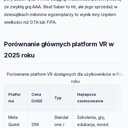
ze zwykłą grą AAA. Beat Saber to hit, ale jego sprzedaż w
dziesiątkach milionów egzemplarzy to wynik inny rzędem
wielkości niż GTA lub FIFA.
Porównanie głównych platform VR w
2025 roku
Porównanie platform VR dostępnych dla użytkowników w Polsc
roku
W
Platfor
Cena
Najlepsze
Typ
P
ma
(USD)
zastosowanie
ol
Meta
Standal
Szkolenia, gry,
N
Quest
299
one /
edukacja, mixed
(