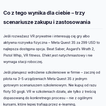
Spatial computing to szerszy termin opisujący
posiadania gogli. W firmach technologicznych z
systemy, które rozumieją i reagują na przestrzeń
rozproszonym zespołem to opcja testowana od
fizyczną – łącząc VR, AR, sztuczną inteligencję i
Co z tego wynika dla ciebie – trzy
2022 roku. Poza niszą tech – wciąż marginalny
naturalne interfejsy (gest, głos, wzrok). Apple Vision
format.
Pro jest przez Apple opisywany właśnie jako
scenariusze zakupu i zastosowania
urządzenie do spatial computing, nie jako gogle VR.
Różnica jest bardziej filozoficzna niż techniczna: VR
Jeśli rozważasz VR prywatnie i interesują cię gry albo
zakłada izolację od otoczenia, spatial computing
zakłada integrację z nim.
aktywna rozrywka fizyczna – Meta Quest 3S za 299 USD to
najlepsza dostępna opcja. Beat Saber, Asgard’s Wrath 2,
Pistol Whip, VR fitness. Efekt jest natychmiastowy i nie
wymaga stacji roboczej.
Jeśli planujesz wdrożenie szkoleniowe w firmie – zacznij od
pilota na 3-5 urządzeniach Meta Quest 3S z jednym
gotowym scenariuszem szkoleniowym. Nie kupuj od razu
floty 50 gogli. VR w szkoleniach działa, ale tylko z treścią
dopasowaną do konkretnego procesu – nie z ogólnymi
kursami, które lepiej trafiają przez e-learning.