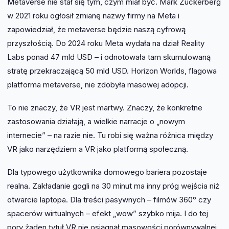
Metaverse nie stał się tym, czym miał być. Mark Zuckerberg
w 2021 roku ogłosił zmianę nazwy firmy na Meta i
zapowiedział, że metaverse będzie naszą cyfrową
przyszłością. Do 2024 roku Meta wydała na dział Reality
Labs ponad 47 mld USD – i odnotowała tam skumulowaną
stratę przekraczającą 50 mld USD. Horizon Worlds, flagowa
platforma metaverse, nie zdobyła masowej adopcji.
To nie znaczy, że VR jest martwy. Znaczy, że konkretne
zastosowania działają, a wielkie narracje o „nowym
internecie” – na razie nie. Tu robi się ważna różnica między
VR jako narzędziem a VR jako platformą społeczną.
Dla typowego użytkownika domowego bariera pozostaje
realna. Zakładanie gogli na 30 minut ma inny próg wejścia niż
otwarcie laptopa. Dla treści pasywnych – filmów 360° czy
spacerów wirtualnych – efekt „wow” szybko mija. I do tej
pory żaden tytuł VR nie osiągnął masowości porównywalnej