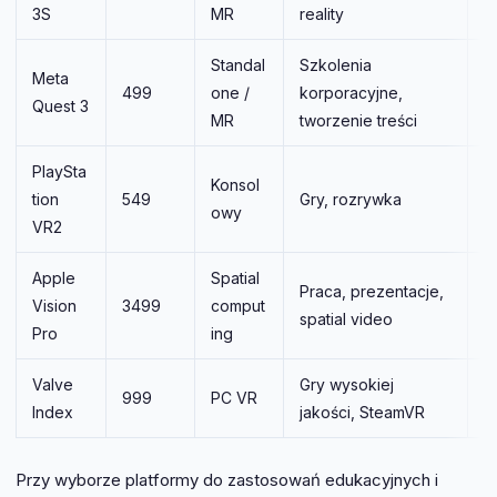
3S
MR
reality
n
Standal
Szkolenia
N
Meta
499
one /
korporacyjne,
(
Quest 3
MR
tworzenie treści
n
PlaySta
Konsol
T
tion
549
Gry, rozrywka
owy
(
VR2
Apple
Spatial
Praca, prezentacje,
Vision
3499
comput
N
spatial video
Pro
ing
Valve
Gry wysokiej
999
PC VR
T
Index
jakości, SteamVR
Przy wyborze platformy do zastosowań edukacyjnych i