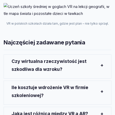
VR w polskich szkołach działa tam, gdzie jest plan – nie tylko sprzęt.
Najczęściej zadawane pytania
Czy wirtualna rzeczywistość jest
szkodliwa dla wzroku?
Przy rozsądnym użytkowaniu – nie ma dowodów na
trwałe uszkodzenie wzroku. Zmęczenie oczu po
Ile kosztuje wdrożenie VR w firmie
dłuższych sesjach jest realne i wynika głównie z
szkoleniowej?
wpatrywania się w blisko umieszczony ekran.
Producenci zalecają przerwy co 20-30 minut. Dla
Przy założeniu floty 10 gogli Meta Quest 3S (299
dzieci poniżej 12 lat Meta i Apple rekomendują
USD/sztuka) plus licencje na oprogramowanie
Jaka jest różnica między VR a AR?
ograniczenie lub unikanie użytkowania ze względu