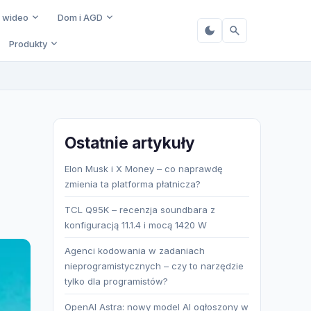
i wideo
Dom i AGD
Produkty
Ostatnie artykuły
Elon Musk i X Money – co naprawdę
zmienia ta platforma płatnicza?
TCL Q95K – recenzja soundbara z
konfiguracją 11.1.4 i mocą 1420 W
Agenci kodowania w zadaniach
nieprogramistycznych – czy to narzędzie
tylko dla programistów?
OpenAI Astra: nowy model AI ogłoszony w