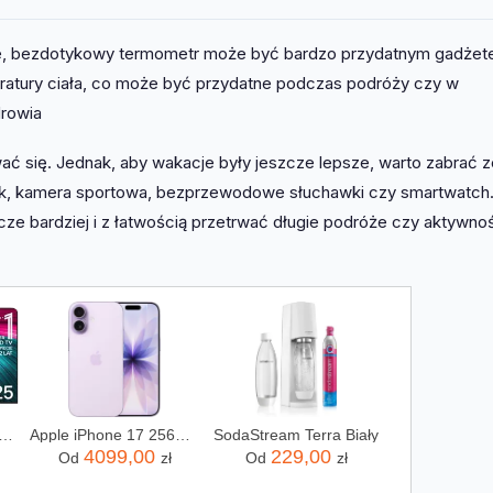
ie, bezdotykowy termometr może być bardzo przydatnym gadżet
ratury ciała, co może być przydatne podczas podróży czy w
drowia
ć się. Jednak, aby wakacje były jeszcze lepsze, warto zabrać z
ank, kamera sportowa, bezprzewodowe słuchawki czy smartwatch
cze bardziej i z łatwością przetrwać długie podróże czy aktywnoś
or OLED LG 55C54LA 55 cali 4K UHD
Apple iPhone 17 256GB Lawenda
SodaStream Terra Biały
4099,00
229,00
Od
zł
Od
zł