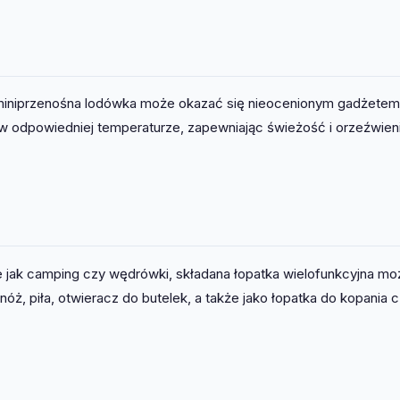
, miniprzenośna lodówka może okazać się nieocenionym gadżetem
w odpowiedniej temperaturze, zapewniając świeżość i orzeźwien
ie jak camping czy wędrówki, składana łopatka wielofunkcyjna mo
ż, piła, otwieracz do butelek, a także jako łopatka do kopania 