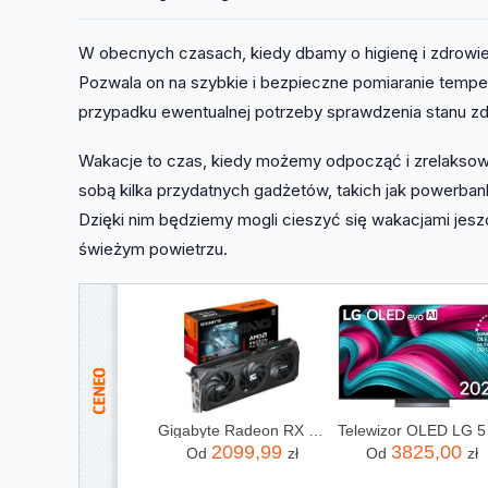
W obecnych czasach, kiedy dbamy o higienę i zdrow
Pozwala on na szybkie i bezpieczne pomiaranie tempe
przypadku ewentualnej potrzeby sprawdzenia stanu z
Wakacje to czas, kiedy możemy odpocząć i zrelaksowa
sobą kilka przydatnych gadżetów, takich jak powerb
Dzięki nim będziemy mogli cieszyć się wakacjami jesz
świeżym powietrzu.
Gigabyte Radeon RX 9060 XT GAMING OC 16GB GDDR6 FSR (GVR9060XTGAMINGOC16GD)
Telewiz
2099,99
3825,00
Od
zł
Od
zł