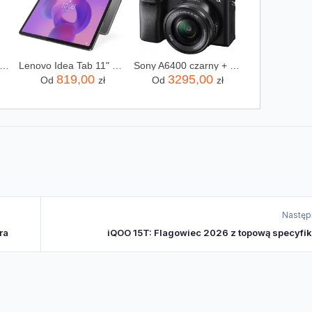
IPS Ovi Stacked Dual Basket NA462/70
Lenovo Idea Tab 11" 8/128GB Szary (ZAFR0442PL)
Sony A6400 czarny + 16-50mm
819,00
3295,00
Od
zł
Od
zł
Następ
ra
iQOO 15T: Flagowiec 2026 z topową specyfik