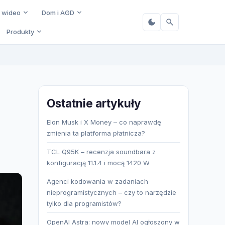
i wideo
Dom i AGD
Produkty
Ostatnie artykuły
Elon Musk i X Money – co naprawdę
zmienia ta platforma płatnicza?
TCL Q95K – recenzja soundbara z
konfiguracją 11.1.4 i mocą 1420 W
Agenci kodowania w zadaniach
nieprogramistycznych – czy to narzędzie
tylko dla programistów?
OpenAI Astra: nowy model AI ogłoszony w