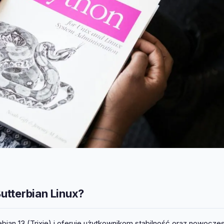
utterbian Linux?
ebian 13 (Trixie) i oferuje użytkownikom stabilność oraz nowocze