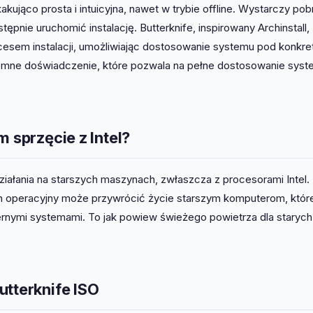
kakująco prosta i intuicyjna, nawet w trybie offline. Wystarczy pob
ępnie uruchomić instalację. Butterknife, inspirowany Archinstall,
cesem instalacji, umożliwiając dostosowanie systemu pod konkre
emne doświadczenie, które pozwala na pełne dostosowanie sys
 sprzęcie z Intel?
iałania na starszych maszynach, zwłaszcza z procesorami Intel. 
tem operacyjny może przywrócić życie starszym komputerom, któr
rnymi systemami. To jak powiew świeżego powietrza dla starych
utterknife ISO