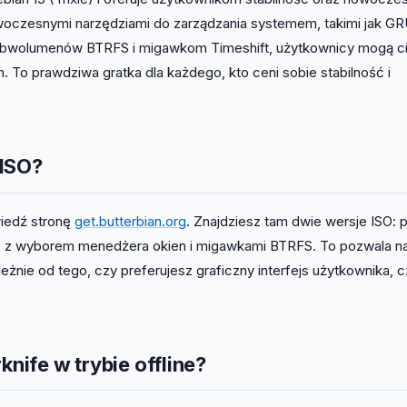
owoczesnymi narzędziami do zarządzania systemem, takimi jak G
ubwolumenów BTRFS i migawkom Timeshift, użytkownicy mogą c
 To prawdziwa gratka dla każdego, kto ceni sobie stabilność i
 ISO?
wiedź stronę
get.butterbian.org
. Znajdziesz tam dwie wersje ISO: 
ife z wyborem menedżera okien i migawkami BTRFS. To pozwala n
żnie od tego, czy preferujesz graficzny interfejs użytkownika, c
knife w trybie offline?