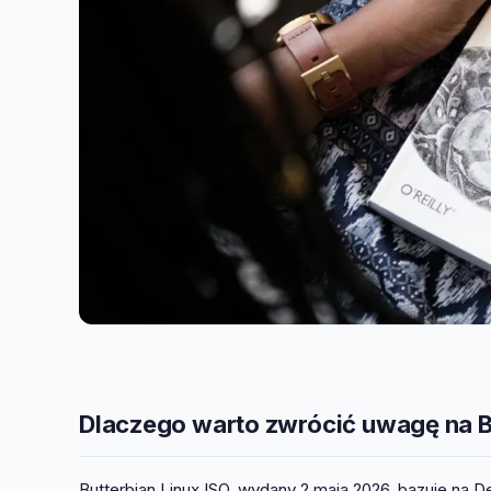
Dlaczego warto zwrócić uwagę na B
Butterbian Linux ISO, wydany 2 maja 2026, bazuje na D